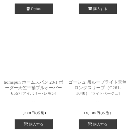
Option
購入する
homspun ホームスパン 20/1 ボ
ゴーシュ 吊ループライト天竺
ーダー天竺半袖プルオーバー
ロングスリーブ（G261-
6567
T040）
[
アイボリー×レモン
]
[
ライトベージュ
]
9,500
円
(税別)
18,000
円
(税別)
購入する
購入する