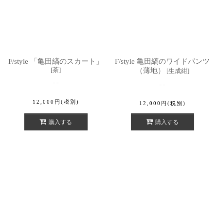
F/style 「亀田縞のスカート」
F/style 亀田縞のワイドパンツ
[
茶
]
（薄地）
[
生成紺
]
12,000
円
(税別)
12,000
円
(税別)
購入する
購入する