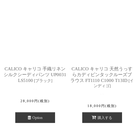
CALICO キャリコ 手織リネン
CALICO キャリコ 天然うっす
シルクシーディパンツ UP0031
らカディピンタックルーズブ
LS5100
ラウス FT1110 C1000 T13ID
[
ブラック
]
[
イ
ンディゴ
]
28,000
円
(税別)
18,000
円
(税別)
Option
購入する