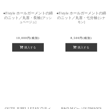
●F/style ホールガーメントの綿
●F/style ホールガーメントの綿
のニット／丸首・長袖
のニット／丸首・七分袖
[
アッシ
[
シナ
ュベージュ
]
モン
]
10,000
円
(税別)
8,500
円
(税別)
購入する
購入する
OUTIL JUPEL LEZAY ウティ
R&D.M.Co- / OLDMAN'S