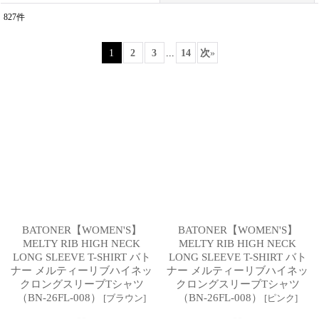
827
件
表示数
:
1
2
3
...
14
次
»
並び順
:
絞り込む
BATONER【WOMEN'S】
BATONER【WOMEN'S】
MELTY RIB HIGH NECK
MELTY RIB HIGH NECK
LONG SLEEVE T-SHIRT バト
LONG SLEEVE T-SHIRT バト
ナー メルティーリブハイネッ
ナー メルティーリブハイネッ
クロングスリーブTシャツ
クロングスリーブTシャツ
（BN-26FL-008）
（BN-26FL-008）
[
ブラウン
]
[
ピンク
]