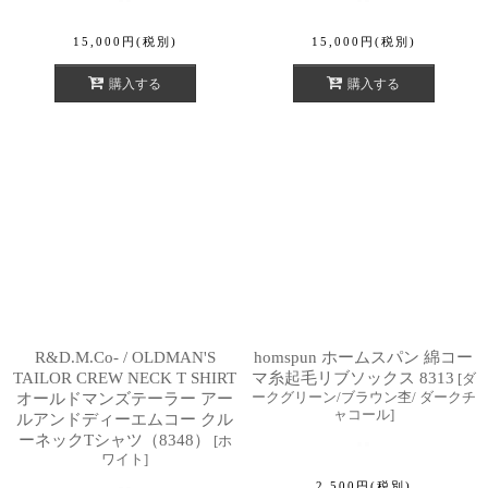
15,000
円
(税別)
15,000
円
(税別)
購入する
購入する
R&D.M.Co- / OLDMAN'S
homspun ホームスパン 綿コー
TAILOR CREW NECK T SHIRT
マ糸起毛リブソックス 8313
[
ダ
ークグリーン/ブラウン杢/ ダークチ
オールドマンズテーラー アー
ャコール
]
ルアンドディーエムコー クル
ーネックTシャツ（8348）
[
ホ
ワイト
]
2,500
円
(税別)