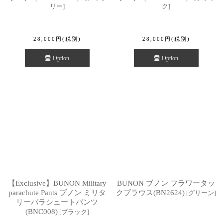
リー
]
ク
]
28,000
円
(税別)
28,000
円
(税別)
Option
Option
【Exclusive】BUNON Military
BUNON ブノン フラワータッ
parachute Pants ブノン ミリタ
クブラウス(BN2624)
[
グリーン
]
リーパラシュートパンツ
(BNC008)
[
ブラック
]