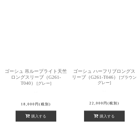
ゴーシュ 吊ループライト天竺
ゴーシュ ハーフリブロングス
ロングスリーブ（G261-
リーブ（G261-T046）
[
ブラウン
グレー
]
T040）
[
グレー
]
22,000
円
(税別)
18,000
円
(税別)
購入する
購入する