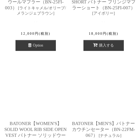
ウールマフラー（BN-25FI-
SHORT バトナー フリンジマフ
003）
ラーショート（BN-25FI-007）
[
ライトキャメル/オリーブ/
メランジェブラウン
]
[
アイボリー
]
12,000
円
(税別)
18,000
円
(税別)
Option
購入する
BATONER【WOMEN'S】
BATONER【MEN'S】バトナー
SOLID WOOL RIB SIDE OPEN
カウチンセーター（BN-22FM-
VEST バトナー ソリッドウー
067）
[
ナチュラル
]