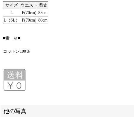
サイズ
ウエスト
着丈
L
F(70cm)
85cm
L（SL）
F(70cm)
80cm
■素 材■
コットン100％
他の写真