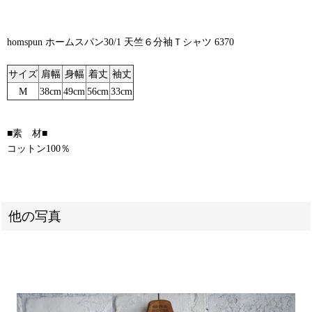
homspun ホームスパン30/1 天竺６分袖Ｔシャツ 6370
サイズ
肩幅
身幅
着丈
袖丈
M
38cm
49cm
56cm
33cm
■素 材■
コットン100％
他の写真