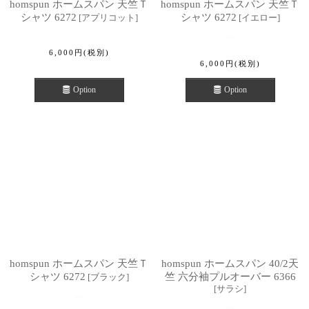
homspun ホームスパン 天竺Ｔ
homspun ホームスパン 天竺Ｔ
シャツ 6272
シャツ 6272
[
アプリコット
]
[
イエロー
]
6,000
円
(税別)
6,000
円
(税別)
Option
Option
homspun ホームスパン 天竺Ｔ
homspun ホームスパン 40/2天
シャツ 6272
竺 六分袖プルオーバー 6366
[
ブラック
]
[
サラシ
]