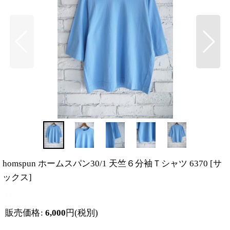
homspun ホームスパン30/1 天竺６分袖Ｔシャツ 6370
[
サ
ックス
]
販売価格
:
6,000
円
(税別)