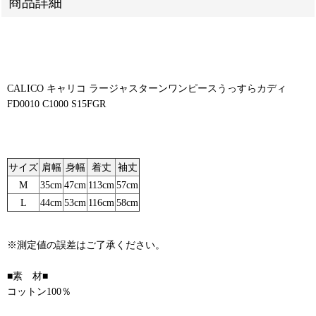
商品詳細
CALICO キャリコ ラージャスターンワンピースうっすらカディ
FD0010 C1000 S15FGR
サイズ
肩幅
身幅
着丈
袖丈
M
35cm
47cm
113cm
57cm
L
44cm
53cm
116cm
58cm
※測定値の誤差はご了承ください。
■素 材■
コットン100％