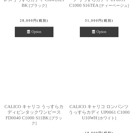
BK
C1000 S16TEA
[
ブラック
]
[
ティーベージュ
]
28,000
円
(税別)
31,000
円
(税別)
Option
Option
CALICO キャリコ うっすらカ
CALICO キャリコ ロンパンツ
ディピンタックワンピース
うっすらカディ UP0061 C1000
FD0040 C1000 S11BK
U10WH
[
ブラッ
[
ホワイト
]
ク
]
18,000
円
(税別)