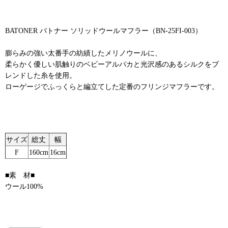
BATONER バトナー ソリッドウールマフラー（BN-25FI-003）
膨らみの強い太番手の紡績したメリノウールに、
柔らかく優しい肌触りのベビーアルパカと光沢感のあるシルクをブ
レンドした糸を使用。
ローゲージでふっくらと編立てした定番のフリンジマフラーです。
サイズ
総丈
幅
F
160cm
16cm
■素 材■
ウール100%