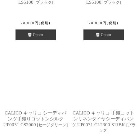
LS5100
LS5100
[
ブラック
]
[
ブラック
]
28,000
円
(税別)
28,000
円
(税別)
Option
Option
CALICO キャリコ シーディパ
CALICO キャリコ 手織コット
ンツ手織りコットンシルク
ンリネンダイヤシーディパン
UP0031 CS2000
ツ UP0031 CL2300 S11BK
[
セージグリーン
]
[
ブラ
ック
]