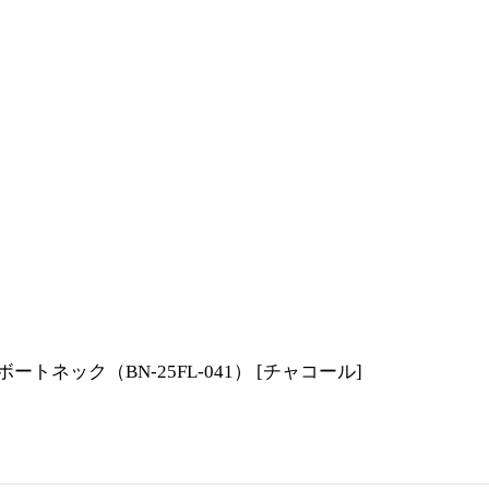
ボートネック（BN-25FL-041）
[
チャコール
]