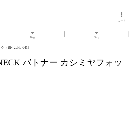
カート
Blog
Shop
（BN-25FL-041）
OAT NECK バトナー カシミヤフォッ