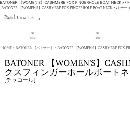
BATONER 【WOMEN'S】CASHMERE FOX FINGERHOLE BOAT 
BATONER 【WOMEN'S】CASHMERE FOX FINGERHOLE BOAT NECK
Brand
Item
HOME
>
BATONER 【バトナー】
>
BATONER 【WOMEN'S】CASHMERE FO
BATONER 【WOMEN'S】CAS
クスフィンガーホールボートネック（
[
チャコール
]