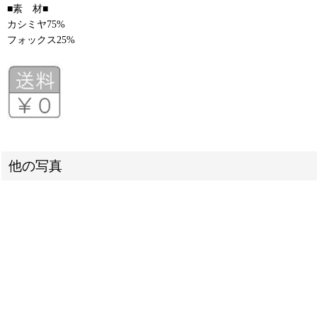
■素 材■
カシミヤ75%
フォックス25%
他の写真