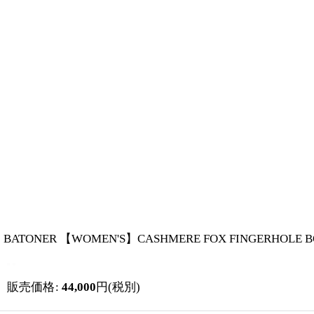
BATONER 【WOMEN'S】CASHMERE FOX FINGER
販売価格
:
44,000
円
(税別)