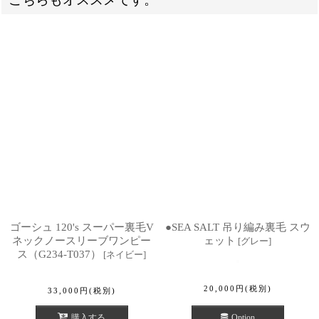
ゴーシュ 120's スーパー裏毛V
●SEA SALT 吊り編み裏毛 スウ
ネックノースリーブワンピー
ェット
[
グレー
]
ス（G234-T037）
[
ネイビー
]
20,000
円
(税別)
33,000
円
(税別)
購入する
Option