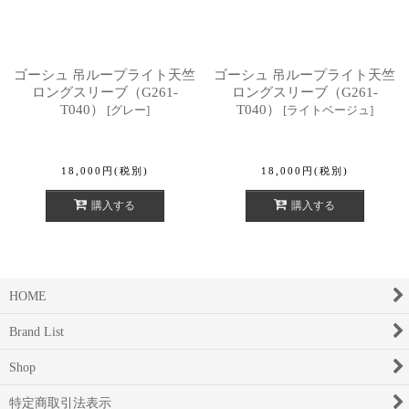
ゴーシュ 吊ループライト天竺
ゴーシュ 吊ループライト天竺
ロングスリーブ（G261-
ロングスリーブ（G261-
T040）
T040）
[
グレー
]
[
ライトベージュ
]
18,000
円
(税別)
18,000
円
(税別)
購入する
購入する
HOME
Brand List
Shop
特定商取引法表示