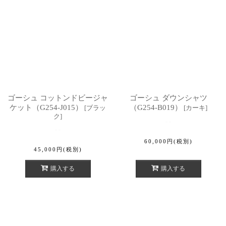
ゴーシュ コットンドビージャ
ゴーシュ ダウンシャツ
ケット（G254-J015）
（G254-B019）
[
ブラッ
[
カーキ
]
ク
]
60,000
円
(税別)
45,000
円
(税別)
購入する
購入する