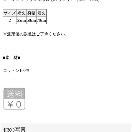
サイズ
裄丈
身幅
着丈
2
65cm
58cm
70cm
※測定値の誤差はご了承ください。
■素 材■
コットン100％
他の写真