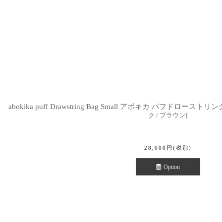
abokika puff Drawstring Bag Small アボキカ パフドローストリ
ク / ブラウン
]
28,000
円
(税別)
Option