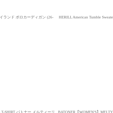
ン シーアイランド ポロカーディガン (26-
HERILL American Tumble
EVE T-SHIRT バトナー メルティーリ
BATONER【WOMEN'S】MELTY 