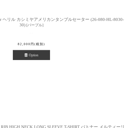
 Sweater ヘリル カシミヤアメリカンタンブルセーター (26-080-HL-8030-
30)
[
パープル
]
82,000
円
(税別)
Option
RIB HIGH NECK LONG SLEEVE T-SHIRT バトナー メルティーリ