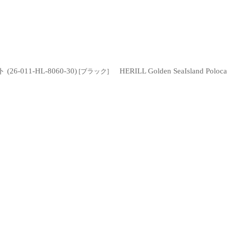
26-011-HL-8060-30)
HERILL Golden SeaIslan
[
ブラック
]