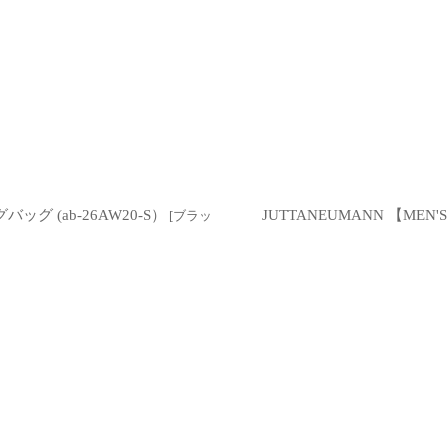
絞り込む
ングバッグ (ab-26AW20-S）
JUTTANEUMANN 【ME
[
ブラッ