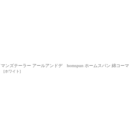
RT オールドマンズテーラー アールアンドデ
homspun ホームスパン 綿コー
）
[
ホワイト
]