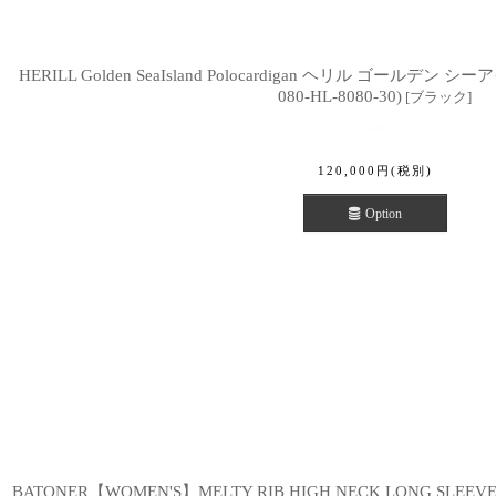
HERILL Golden SeaIsland Polocardigan ヘリル ゴールデ
080-HL-8080-30)
[
ブラック
]
120,000
円
(税別)
Option
BATONER【WOMEN'S】MELTY RIB HIGH NECK LONG SLE