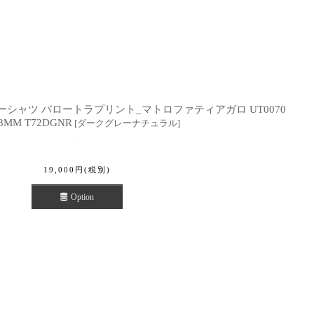
.サマーシャツ バロートラプリント_マトロファティアガロ UT0070
8MM T72DGNR
[
ダークグレーナチュラル
]
19,000
円
(税別)
Option