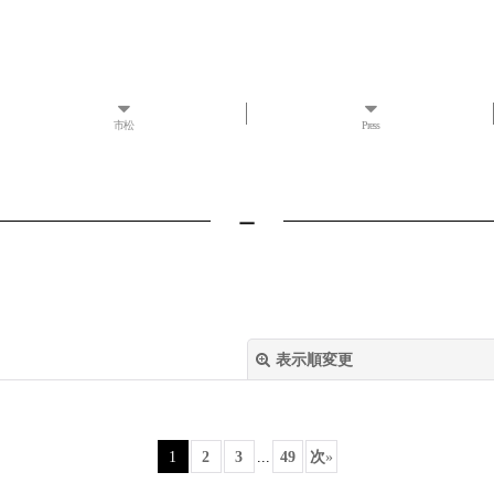
市松
Press
－
表示順変更
1
2
3
...
49
次
»