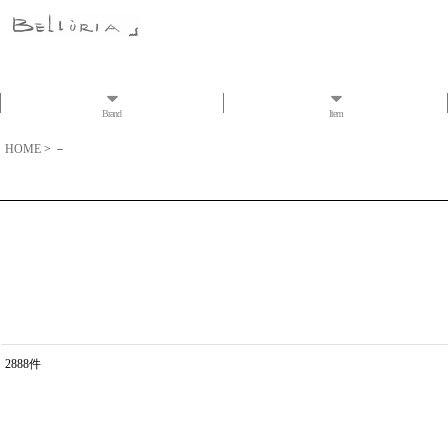
Brand
Item
HOME
>
－
2888
件
表示数
:
並び順
: