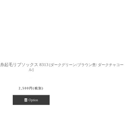
マ糸起毛リブソックス 8313
[
ダークグリーン/ブラウン杢/ ダークチャコー
ル
]
2,500
円
(税別)
Option