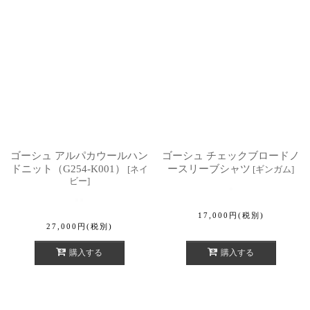
ゴーシュ アルパカウールハン
ゴーシュ チェックブロードノ
ドニット（G254-K001）
ースリーブシャツ
[
ネイ
[
ギンガム
]
ビー
]
17,000
円
(税別)
27,000
円
(税別)
購入する
購入する