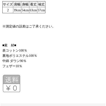
サイズ
肩幅
身幅
着丈
袖丈
2
39cm
54cm
63cm
57cm
※測定値の誤差はご了承ください。
■素 材■
表コットン100％
裏地ポリエステル100％
中綿 ダウン90％
フェザー10％