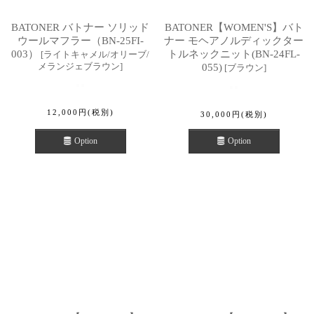
BATONER バトナー ソリッド
BATONER【WOMEN'S】バト
ウールマフラー（BN-25FI-
ナー モヘアノルディックター
003）
トルネックニット(BN-24FL-
[
ライトキャメル/オリーブ/
メランジェブラウン
]
055)
[
ブラウン
]
12,000
円
(税別)
30,000
円
(税別)
Option
Option