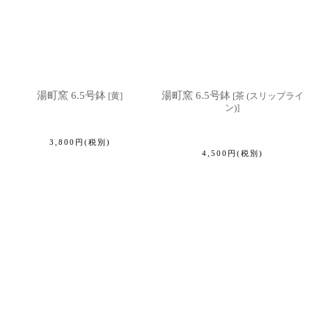
湯町窯 6.5号鉢
湯町窯 6.5号鉢
[
黄
]
[
茶 (スリップライ
ン)
]
3,800
円
(税別)
4,500
円
(税別)