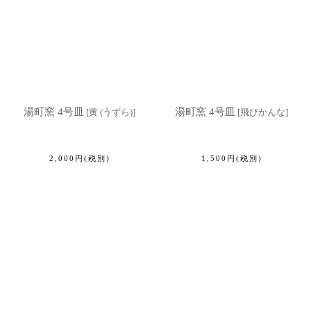
湯町窯 4号皿
湯町窯 4号皿
[
黄 (うずら)
]
[
飛びかんな
]
2,000
円
(税別)
1,500
円
(税別)