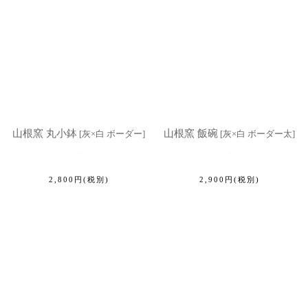
山根窯 丸小鉢
山根窯 飯碗
[
灰×白 ボーダー
]
[
灰×白 ボーダー太
]
2,800
円
(税別)
2,900
円
(税別)