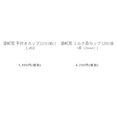
湯町窯 手付きカップ [23]
湯町窯 ミルク呑カップ [26]
[
黄(く
[
黄
しめ)
]
×茶（2tone）
]
3,900
円
(税別)
4,200
円
(税別)