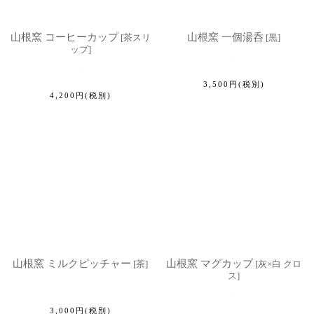
山根窯 コーヒーカップ
山根窯 一個湯呑
[
茶スリ
[
黒
]
ップ
]
3,500
円
(税別)
4,200
円
(税別)
山根窯 ミルクピッチャー
山根窯 マグカップ
[
茶
]
[
灰×白 クロ
ス
]
3,000
円
(税別)