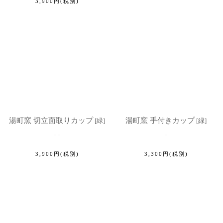
3,900
円
(税別)
湯町窯 切立面取りカップ
湯町窯 手付きカップ
[
緑
]
[
緑
]
3,900
円
(税別)
3,300
円
(税別)