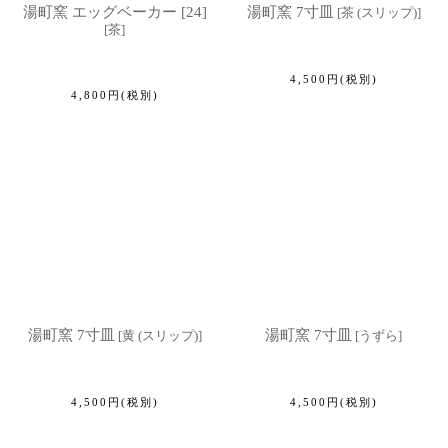
湯町窯 エッグベーカー [24]
湯町窯 7寸皿
[
茶 (スリップ)
]
[
茶
]
4,500
円
(税別)
4,800
円
(税別)
湯町窯 7寸皿
湯町窯 7寸皿
[
黄 (スリップ)
]
[
うずら
]
4,500
円
(税別)
4,500
円
(税別)