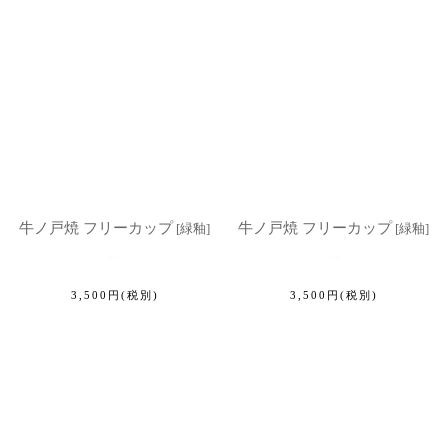
表示数
:
並び順
:
絞り込む
牛ノ戸焼 フリーカップ
牛ノ戸焼 フリーカップ
[
緑釉
]
[
緑釉
]
3,500
円
(税別)
3,500
円
(税別)