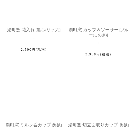
湯町窯 花入れ
湯町窯 カップ＆ソーサー
[
黒 (スリップ)
]
[
ブル
ー(しのぎ)
]
2,500
円
(税別)
3,900
円
(税別)
湯町窯 ミルク呑カップ
湯町窯 切立面取りカップ
[
海鼠
]
[
海鼠
]