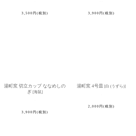
3,500
円
(税別)
3,900
円
(税別)
湯町窯 切立カップ ななめしの
湯町窯 4号皿
[
白 (うずら)
]
ぎ
[
海鼠
]
2,000
円
(税別)
3,900
円
(税別)