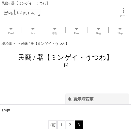
民藝 / 器【ミンゲイ・うつわ】
カート
Brand
Item
市松
Press
Blog
Shop
HOME
>
-
>
民藝 / 器【ミンゲイ・うつわ】
民藝 / 器【ミンゲイ・うつわ】
[
-
]
表示順変更
閉じる
174
件
サブカテゴリ
:
«
前
1
2
3