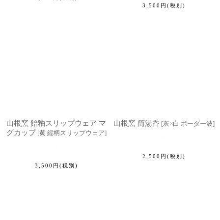
3,500
円
(税別)
山根窯 飴釉スリップウェア マ
山根窯 筒湯呑
[
灰×白 ボーダー波
]
グカップ
[
黄 縦柄スリップウェア
]
2,500
円
(税別)
3,500
円
(税別)