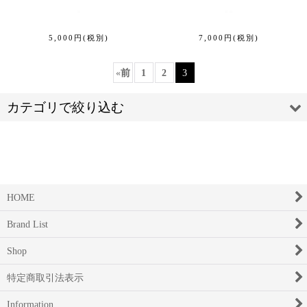
5,000
円
(税別)
7,000
円
(税別)
«
前
1
2
3
カテゴリで絞り込む
HOME
民藝 / 器【ミンゲイ・うつわ】 (全商品)
Brand List
出西窯 【シュッサイガマ】
Shop
牛ノ戸焼 【ウシノトヤキ】
特定商取引法表示
湯町窯 【ユマチガマ】
Information