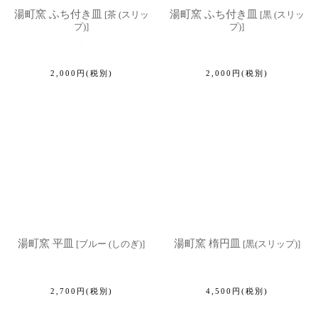
湯町窯 ふち付き皿
湯町窯 ふち付き皿
[
茶 (スリッ
[
黒 (スリッ
プ)
]
プ)
]
2,000
円
(税別)
2,000
円
(税別)
湯町窯 平皿
湯町窯 楕円皿
[
ブルー (しのぎ)
]
[
黒(スリップ)
]
2,700
円
(税別)
4,500
円
(税別)