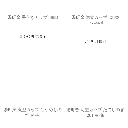
湯町窯 手付きカップ
湯町窯 切立カップ
[
海鼠
]
[
黄×茶
（2tone)
]
3,300
円
(税別)
3,000
円
(税別)
湯町窯 丸型カップ ななめしの
湯町窯 丸型カップ たてしのぎ
ぎ
[28]
[
黄×茶
]
[
黄×茶
]