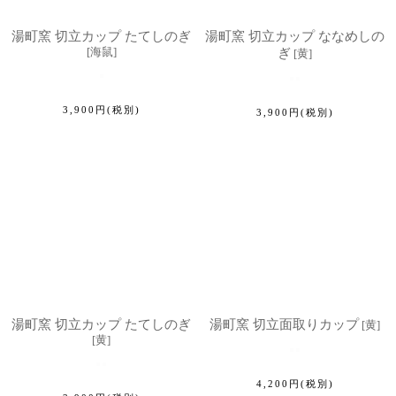
湯町窯 切立カップ たてしのぎ
湯町窯 切立カップ ななめしの
[
海鼠
]
ぎ
[
黄
]
3,900
円
(税別)
3,900
円
(税別)
湯町窯 切立カップ たてしのぎ
湯町窯 切立面取りカップ
[
黄
]
[
黄
]
4,200
円
(税別)