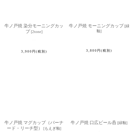
牛ノ戸焼 染分モーニングカッ
牛ノ戸焼 モーニングカップ
[
緑
釉
]
プ
[
2tone
]
3,800
円
(税別)
3,900
円
(税別)
牛ノ戸焼 マグカップ（バーナ
牛ノ戸焼 口広ビール呑
[
緑釉
]
ード・リーチ型）
[
もえぎ釉
]