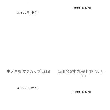
3,900
円
(税別)
3,800
円
(税別)
牛ノ戸焼 マグカップ
湯町窯 5寸 丸深鉢
[
緑釉
]
[
茶（スリッ
プ）
]
3,500
円
(税別)
3,400
円
(税別)