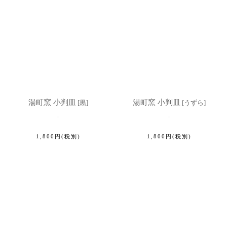
湯町窯 小判皿
湯町窯 小判皿
[
黒
]
[
うずら
]
1,800
円
(税別)
1,800
円
(税別)