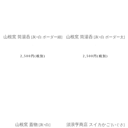
山根窯 筒湯呑
山根窯 筒湯呑
[
灰×白 ボーダー細
]
[
灰×白 ボーダー太
]
2,500
円
(税別)
2,500
円
(税別)
山根窯 蓋物
須浪亨商店 スイカかご
[
灰×白
]
[
いぐさ
]