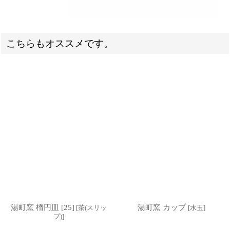
こちらもオススメです。
湯町窯 楕円皿 [25]
湯町窯 カップ
[
茶(スリッ
[
水玉
]
プ)
]