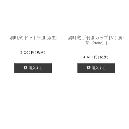
湯町窯 ドット平皿
湯町窯 手付きカップ [31]
[
水玉
]
[
黄×
茶（2tone）
]
3,200
円
(税別)
4,600
円
(税別)
購入する
購入する