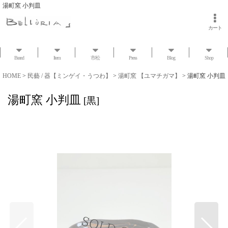
湯町窯 小判皿
カート
Brand
Item
市松
Press
Blog
Shop
HOME
>
民藝 / 器【ミンゲイ・うつわ】
>
湯町窯 【ユマチガマ】
>
湯町窯 小判皿
湯町窯 小判皿
[
黒
]