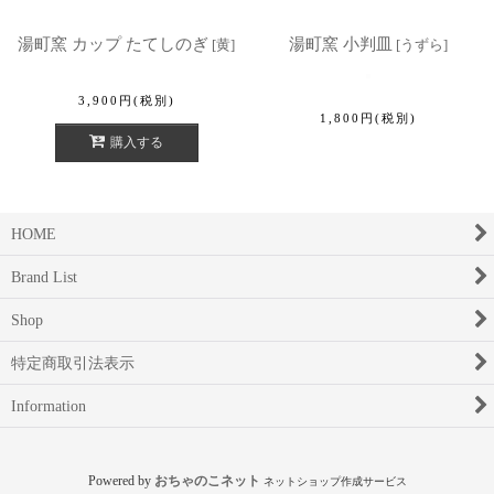
湯町窯 カップ たてしのぎ
湯町窯 小判皿
[
黄
]
[
うずら
]
3,900
円
(税別)
1,800
円
(税別)
購入する
HOME
Brand List
Shop
特定商取引法表示
Information
Powered by
おちゃのこネット
ネットショップ作成サービス