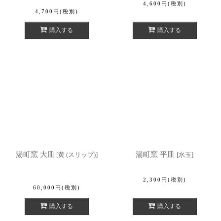
4,600
円
(税別)
4,700
円
(税別)
購入する
購入する
湯町窯 大皿
湯町窯 平皿
[
黄 (スリップ)
]
[
水玉
]
2,300
円
(税別)
60,000
円
(税別)
購入する
購入する