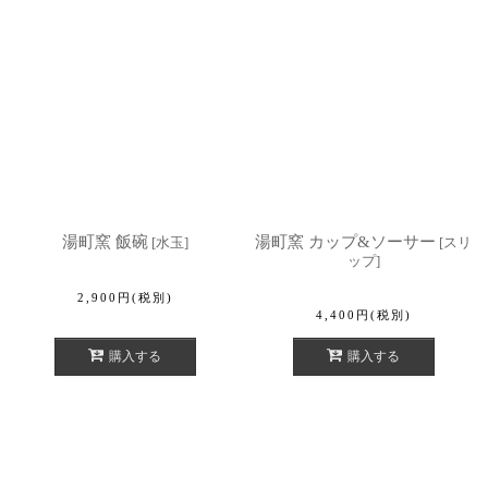
湯町窯 飯碗
湯町窯 カップ&ソーサー
[
水玉
]
[
スリ
ップ
]
2,900
円
(税別)
4,400
円
(税別)
購入する
購入する