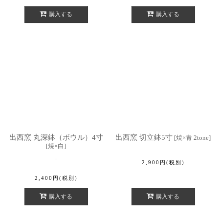
購入する
購入する
出西窯 丸深鉢（ボウル）4寸
出西窯 切立鉢5寸
[
焼×青 2tone
]
[
焼×白
]
2,900
円
(税別)
2,400
円
(税別)
購入する
購入する