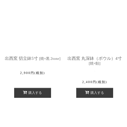
出西窯 切立鉢5寸
出西窯 丸深鉢（ボウル）4寸
[
焼×黒 2tone
]
[
焼×飴
]
2,900
円
(税別)
2,400
円
(税別)
購入する
購入する