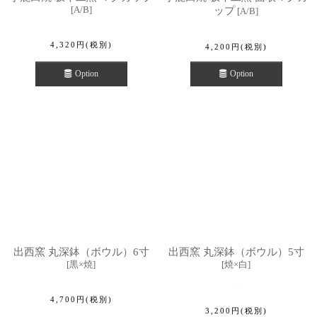
[
A/B
]
ップ
[
A/B
]
4,320
円
(税別)
4,200
円
(税別)
Option
Option
出西窯 丸深鉢（ボウル）6寸
出西窯 丸深鉢（ボウル）5寸
[
黒×焼
]
[
焼×白
]
4,700
円
(税別)
3,200
円
(税別)