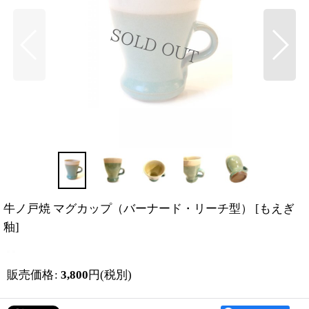
牛ノ戸焼 マグカップ（バーナード・リーチ型）
[
もえぎ
釉
]
販売価格
:
3,800
円
(税別)