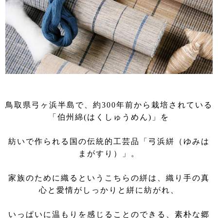
鳥取県弓ヶ浜半島で、約300年前から栽培されている
「伯州綿(はくしゅうめん)」を
紡いで作られる国の伝統的工芸品「弓浜絣（ゆみは
まがすり）」。
家族のために織るというこちらの絣は、織り手の真
心と愛情がしっかりと絣に紡がれ、
いっぱいに温もりを感じることのできる、素朴な郷