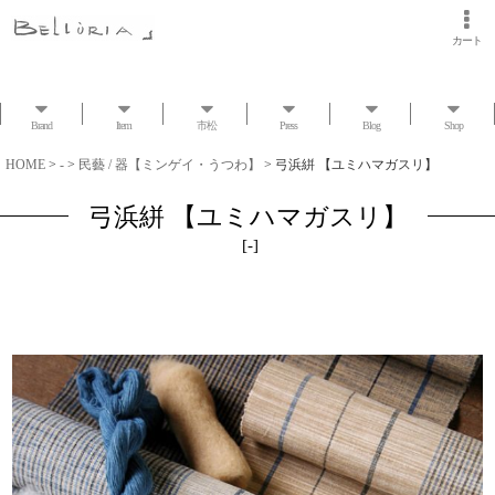
カート
Brand
Item
市松
Press
Blog
Shop
HOME
>
-
>
民藝 / 器【ミンゲイ・うつわ】
>
弓浜絣 【ユミハマガスリ】
弓浜絣 【ユミハマガスリ】
[
-
]