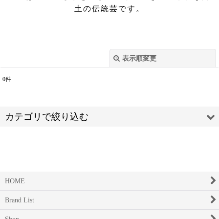
土の伝統芸です。
表示順変更
閉じる
0
件
表示数
:
並び順
:
カテゴリで絞り込む
絞り込む
HOME
民藝 / 器【ミンゲイ・うつわ】 (全商品)
Brand List
出西窯 【シュッサイガマ】