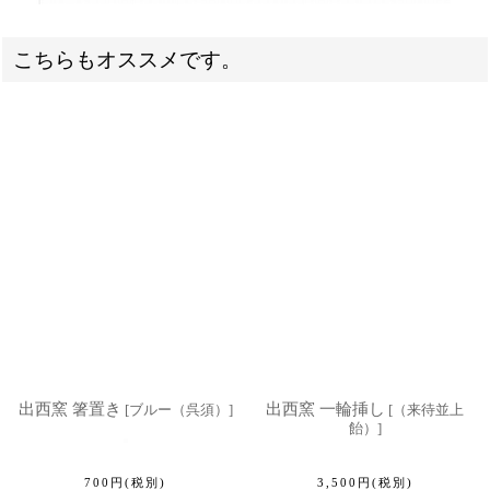
こちらもオススメです。
出西窯 箸置き
出西窯 一輪挿し
[
ブルー（呉須）
]
[
（来待並上
飴）
]
700
円
(税別)
3,500
円
(税別)