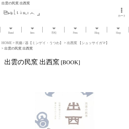
出雲の民窯 出西窯
カート
Brand
Item
市松
Press
Blog
Shop
HOME
>
民藝 / 器【ミンゲイ・うつわ】
>
出西窯 【シュッサイガマ】
>
出雲の民窯 出西窯
出雲の民窯 出西窯
[
BOOK
]