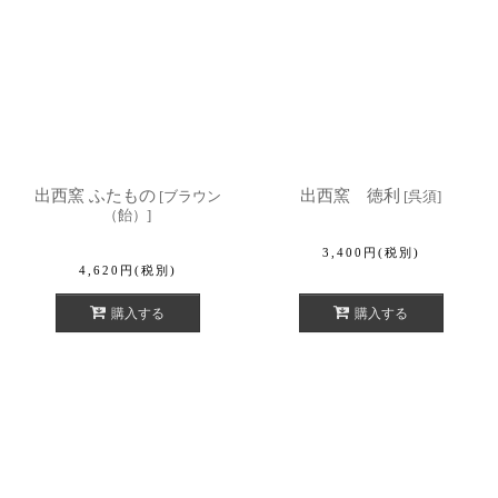
出西窯 ふたもの
出西窯 徳利
[
ブラウン
[
呉須
]
（飴）
]
3,400
円
(税別)
4,620
円
(税別)
購入する
購入する