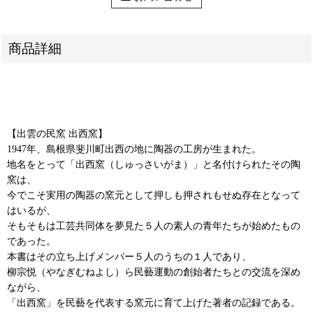
商品詳細
【出雲の民窯 出西窯】
1947年、島根県斐川町出西の地に陶器の工房が生まれた。
地名をとって「出西窯（しゅっさいがま）」と名付けられたその陶
窯は、
今でこそ実用の陶器の窯元として押しも押されもせぬ存在となって
はいるが、
そもそもは工芸共同体を夢見た５人の素人の青年たちが始めたもの
であった。
本書はその立ち上げメンバー５人のうちの１人であり、
柳宗悦（やなぎむねよし）ら民藝運動の創始者たちとの交流を深め
ながら、
「出西窯」を民藝を代表する窯元に育て上げた著者の記録である。