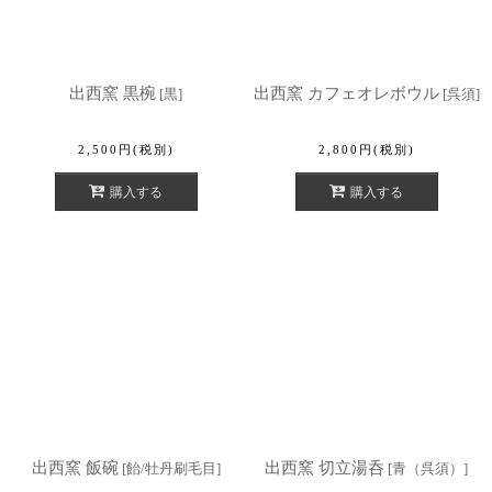
出西窯 黒椀
出西窯 カフェオレボウル
[
黒
]
[
呉須
]
2,500
円
(税別)
2,800
円
(税別)
購入する
購入する
出西窯 飯碗
出西窯 切立湯呑
[
飴/牡丹刷毛目
]
[
青（呉須）
]