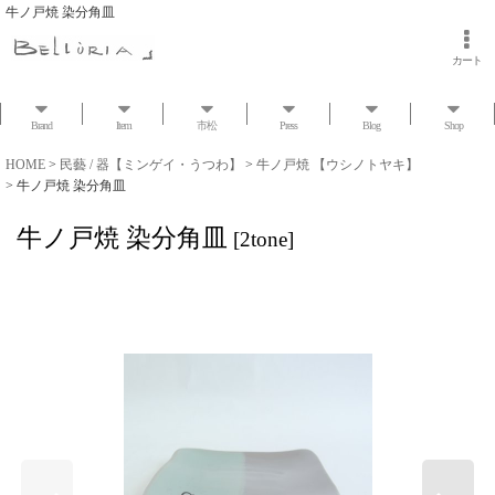
牛ノ戸焼 染分角皿
カート
Brand
Item
市松
Press
Blog
Shop
HOME
>
民藝 / 器【ミンゲイ・うつわ】
>
牛ノ戸焼 【ウシノトヤキ】
>
牛ノ戸焼 染分角皿
牛ノ戸焼 染分角皿
[
2tone
]