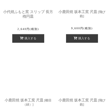
小代焼ふもと窯 スリップ 長方
小鹿田焼 坂本工窯 尺皿
[
飛び
鉋
]
楕円皿
9,600
円
(税別)
2,640
円
(税別)
購入する
購入する
小鹿田焼 坂本工窯 尺皿
小鹿田焼 坂本工窯 尺皿
[
櫛目
[
飛び
（緑）
]
鉋
]