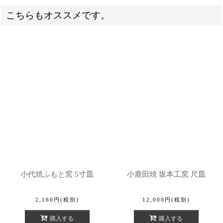
こちらもオススメです。
小代焼ふもと窯 5寸皿
小鹿田焼 坂本工窯 尺皿
2,160
円
(税別)
12,000
円
(税別)
購入する
購入する