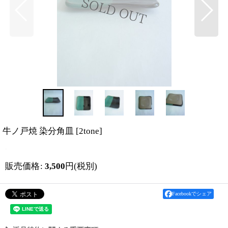
牛ノ戸焼 染分角皿
[
2tone
]
販売価格
:
3,500
円
(税別)
Facebookでシェア