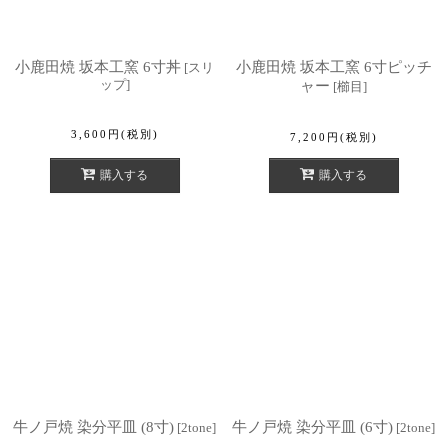
小鹿田焼 坂本工窯 6寸丼
小鹿田焼 坂本工窯 6寸ピッチ
[
スリ
ップ
]
ャー
[
櫛目
]
3,600
円
(税別)
7,200
円
(税別)
購入する
購入する
牛ノ戸焼 染分平皿 (8寸)
牛ノ戸焼 染分平皿 (6寸)
[
2tone
]
[
2tone
]