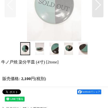
牛ノ戸焼 染分平皿 (4寸)
[
2tone
]
販売価格
:
2,100
円
(税別)
Facebookでシェア