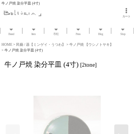
牛ノ戸焼 染分平皿 (4寸)
カート
Brand
Item
市松
Press
Blog
Shop
HOME
>
民藝 / 器【ミンゲイ・うつわ】
>
牛ノ戸焼 【ウシノトヤキ】
>
牛ノ戸焼 染分平皿 (4寸)
牛ノ戸焼 染分平皿 (4寸)
[
2tone
]