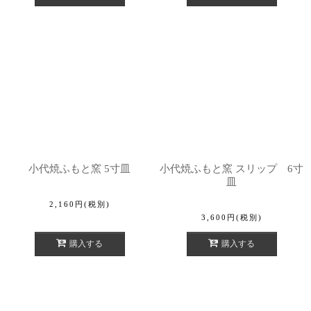
小代焼ふもと窯 5寸皿
小代焼ふもと窯 スリップ 6寸
皿
2,160
円
(税別)
3,600
円
(税別)
購入する
購入する