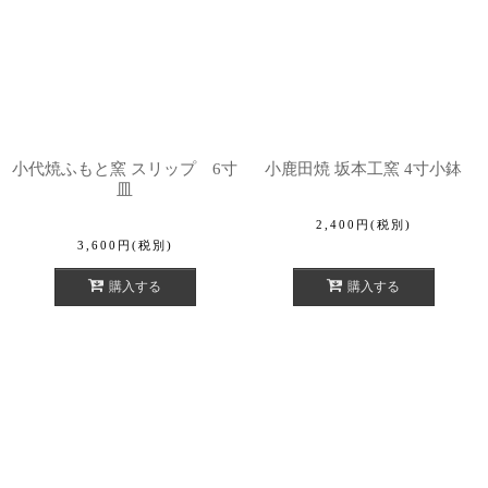
小代焼ふもと窯 スリップ 6寸
小鹿田焼 坂本工窯 4寸小鉢
皿
2,400
円
(税別)
3,600
円
(税別)
購入する
購入する