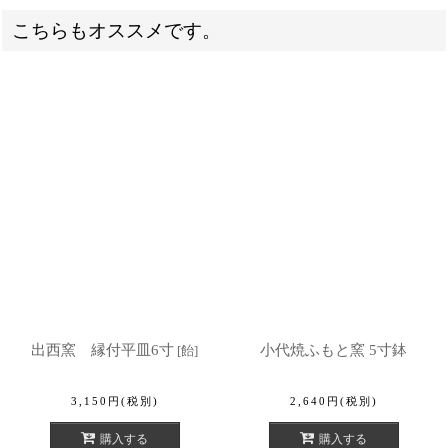
こちらもオススメです。
出西窯 縁付平皿6寸
小代焼ふもと窯 5寸鉢
[
飴
]
3,150
円
(税別)
2,640
円
(税別)
購入する
購入する