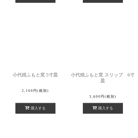
小代焼ふもと窯 5寸皿
小代焼ふもと窯 スリップ 6寸
皿
2,160
円
(税別)
3,600
円
(税別)
購入する
購入する