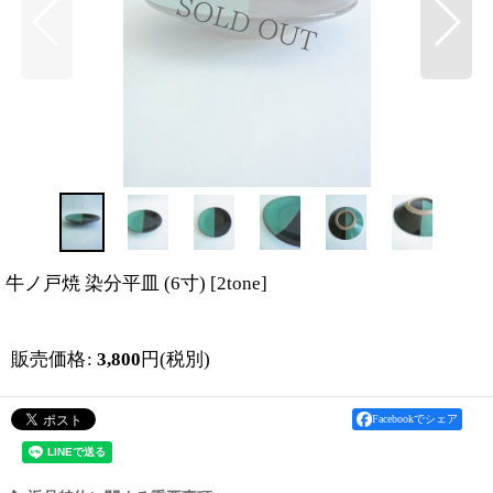
牛ノ戸焼 染分平皿 (6寸)
[
2tone
]
販売価格
:
3,800
円
(税別)
Facebookでシェア