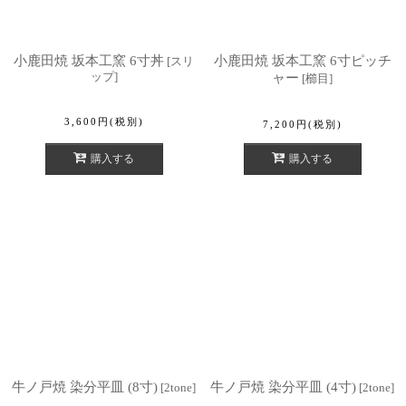
小鹿田焼 坂本工窯 6寸丼
小鹿田焼 坂本工窯 6寸ピッチ
[
スリ
ップ
]
ャー
[
櫛目
]
3,600
円
(税別)
7,200
円
(税別)
購入する
購入する
牛ノ戸焼 染分平皿 (8寸)
牛ノ戸焼 染分平皿 (4寸)
[
2tone
]
[
2tone
]