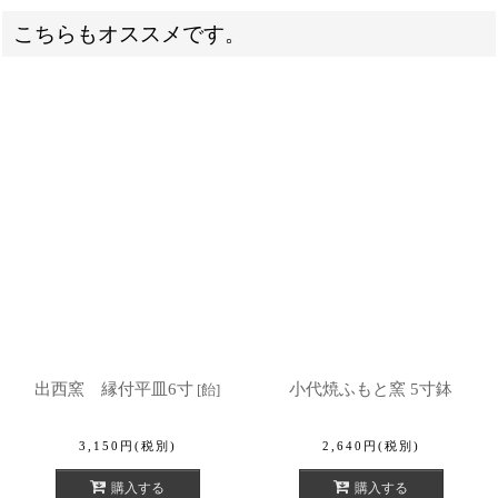
こちらもオススメです。
出西窯 縁付平皿6寸
小代焼ふもと窯 5寸鉢
[
飴
]
3,150
円
(税別)
2,640
円
(税別)
購入する
購入する