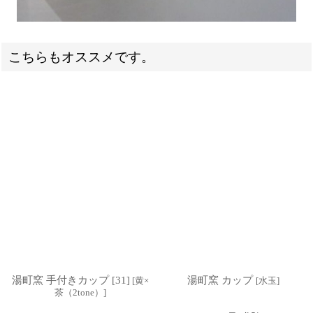
こちらもオススメです。
湯町窯 手付きカップ [31]
湯町窯 カップ
[
黄×
[
水玉
]
茶（2tone）
]