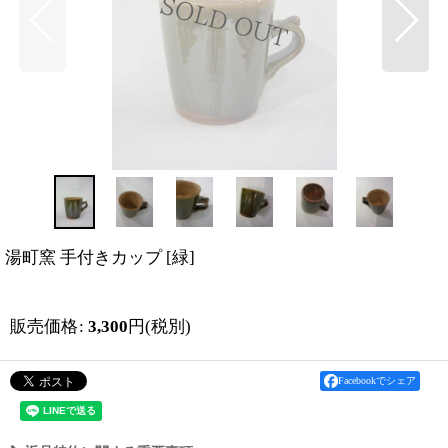
湯町窯 手付きカップ
[
緑
]
販売価格
:
3,300
円
(税別)
Facebookでシェア