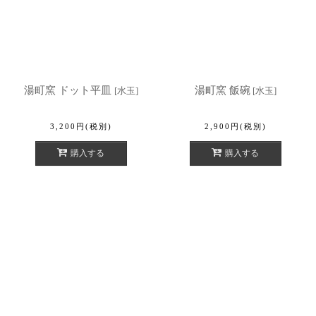
湯町窯 ドット平皿
湯町窯 飯碗
[
水玉
]
[
水玉
]
3,200
円
(税別)
2,900
円
(税別)
購入する
購入する