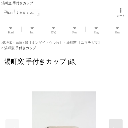
湯町窯 手付きカップ
カート
Brand
Item
市松
Press
Blog
Shop
HOME
>
民藝 / 器【ミンゲイ・うつわ】
>
湯町窯 【ユマチガマ】
>
湯町窯 手付きカップ
湯町窯 手付きカップ
[
緑
]