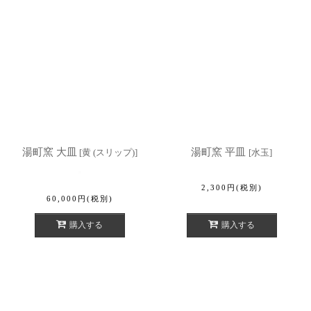
湯町窯 大皿
湯町窯 平皿
[
黄 (スリップ)
]
[
水玉
]
2,300
円
(税別)
60,000
円
(税別)
購入する
購入する