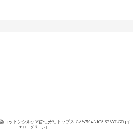
染コットンシルクV首七分袖トップス CAW504AJCS S23YLGR
[
イ
エローグリーン
]