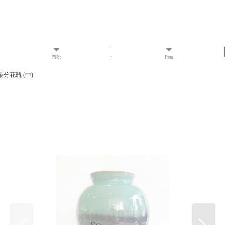
市松
Press
染分花瓶 (中)