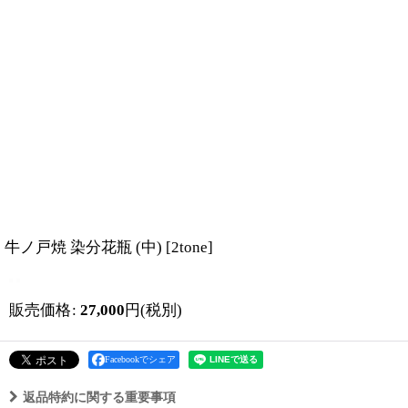
牛ノ戸焼 染分花瓶 (中)
[
2tone
]
販売価格
:
27,000
円
(税別)
Facebookでシェア
返品特約に関する重要事項