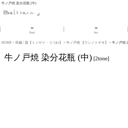
牛ノ戸焼 染分花瓶 (中)
Brand
Item
HOME
>
民藝 / 器【ミンゲイ・うつわ】
>
牛ノ戸焼 【ウシノトヤキ】
>
牛ノ戸焼 
牛ノ戸焼 染分花瓶 (中)
[
2tone
]