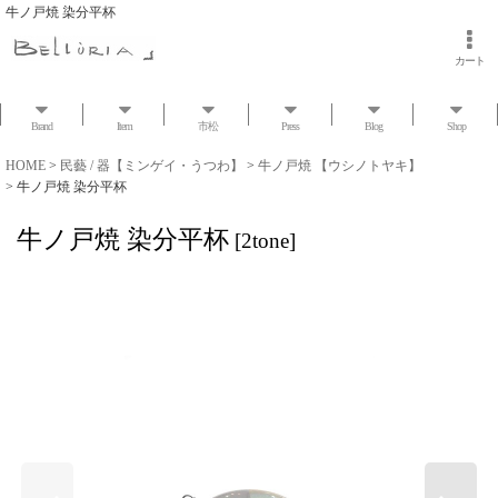
牛ノ戸焼 染分平杯
カート
Brand
Item
市松
Press
Blog
Shop
HOME
>
民藝 / 器【ミンゲイ・うつわ】
>
牛ノ戸焼 【ウシノトヤキ】
>
牛ノ戸焼 染分平杯
牛ノ戸焼 染分平杯
[
2tone
]