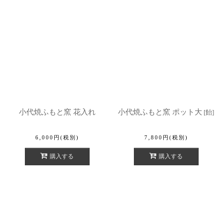
小代焼ふもと窯 花入れ
小代焼ふもと窯 ポット大
[
飴
]
6,000
円
(税別)
7,800
円
(税別)
購入する
購入する