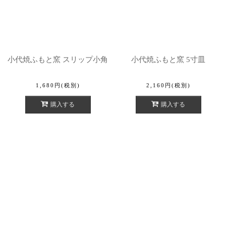
小代焼ふもと窯 スリップ小角
小代焼ふもと窯 5寸皿
1,680
円
(税別)
2,160
円
(税別)
購入する
購入する