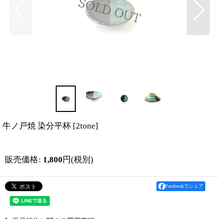
牛ノ戸焼 染分平杯
[
2tone
]
販売価格
:
1,800
円
(税別)
Facebookでシェア