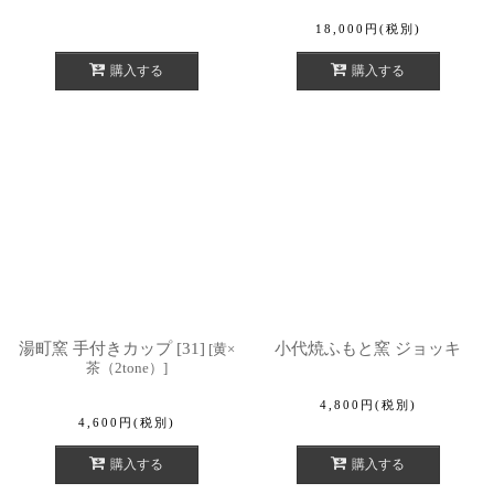
18,000
円
(税別)
購入する
購入する
湯町窯 手付きカップ [31]
小代焼ふもと窯 ジョッキ
[
黄×
茶（2tone）
]
4,800
円
(税別)
4,600
円
(税別)
購入する
購入する