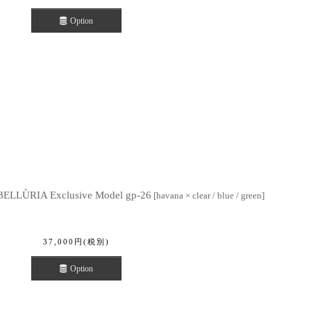
Option
ÙRIA Exclusive Model gp-26
[
havana × clear / blue / green
]
37,000
円
(税別)
Option