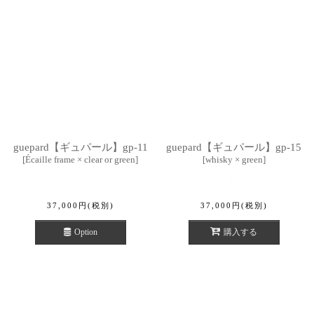
guepard【ギュパール】gp-11
guepard【ギュパール】gp-15
[
Écaille frame × clear or green
]
[
whisky × green
]
37,000
円
(税別)
37,000
円
(税別)
Option
購入する