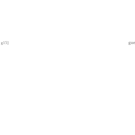
gu
× g15
]