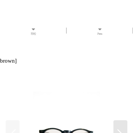
市松
Press
×brown
]