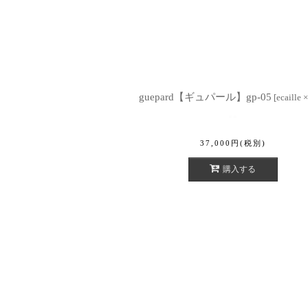
guepard【ギュパール】gp-05
[
ecaille 
37,000
円
(税別)
購入する