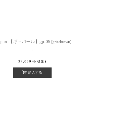
epard【ギュパール】gp-05
[
grir×brown
]
37,000
円
(税別)
購入する