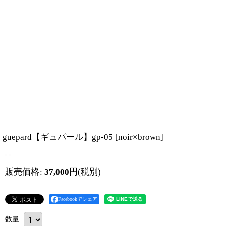
guepard【ギュパール】gp-05
[
noir×brown
]
販売価格
:
37,000
円
(税別)
Facebookでシェア
数量
: