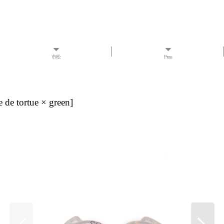
市松
Press
le de tortue × green
]