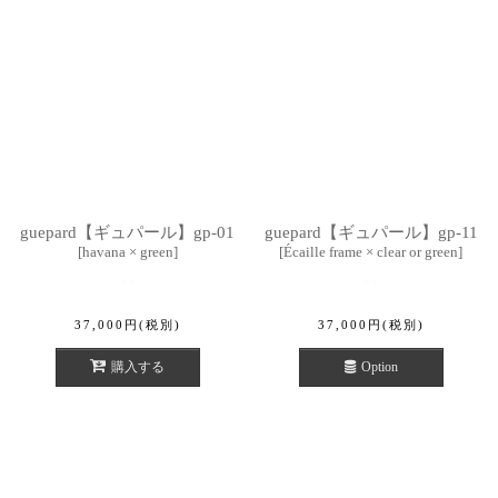
guepard【ギュパール】gp-01
guepard【ギュパール】gp-11
[
havana × green
]
[
Écaille frame × clear or green
]
37,000
円
(税別)
37,000
円
(税別)
購入する
Option