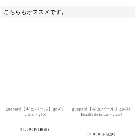
こちらもオススメです。
guepard【ギュパール】gp-01
guepard【ギュパール】gp-01
[
cristal × g15
]
[
écaille de tortue × clear
]
37,000
円
(税別)
37,000
円
(税別)