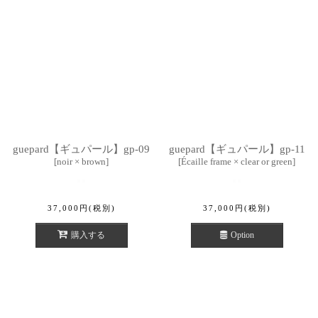
guepard【ギュパール】gp-09
guepard【ギュパール】gp-11
[
noir × brown
]
[
Écaille frame × clear or green
]
37,000
円
(税別)
37,000
円
(税別)
購入する
Option