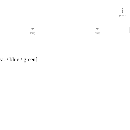
カート
Blog
Shop
r / blue / green
]