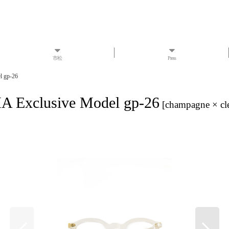
市松
Press
 gp-26
clusive Model gp-26
[
champagne × clea