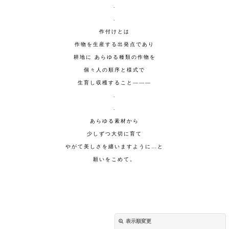
.
.
作付けとは
作物を生産する出発点であり
耕地に あらゆる種類の作物を
個々人の順序と様式で
生育し収穫すること———
.
.
あらゆる素材から
少しずつ大切に育て
やがて美しさを纏いますように…と
願いをこめて。
表示順変更
閉じる