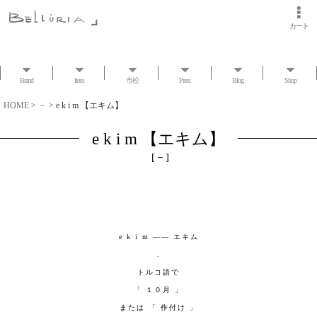
カート
Brand
Item
市松
Press
Blog
Shop
HOME
>
－
>
e k i m 【エキム】
e k i m 【エキム】
[
－
]
e k i m —— エキム
.
トルコ語で
「 １０月 」
または 「 作付け 」