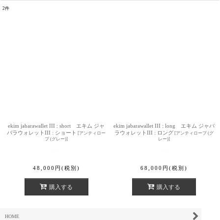
2
件
表示数
:
並び順
:
絞り込む
ekim jabarawallet III : short エキム ジャ
ekim jabarawallet III : long エキム ジャバ
バラウォレットIII : ショート
ラウォレットIII : ロング
[
アンティロー
[
アンティロープ (グ
プ (グレー)
]
レー)
]
48,000
円
(税別)
68,000
円
(税別)
購入する
購入する
HOME