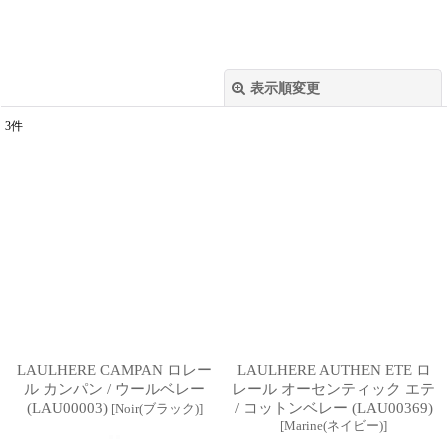
表示順変更
閉じる
3
件
表示数
:
並び順
:
絞り込む
LAULHERE CAMPAN ロレー
LAULHERE AUTHEN ETE ロ
ル カンパン / ウールベレー
レール オーセンティック エテ
(LAU00003)
/ コットンベレー (LAU00369)
[
Noir(ブラック)
]
[
Marine(ネイビー)
]