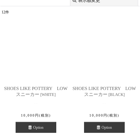
表示順変更
閉じる
12
件
サブカテゴリ
:
表示数
:
並び順
:
絞り込む
SHOES LIKE POTTERY LOW
SHOES LIKE POTTERY LOW
スニーカー
スニーカー
[
WHITE
]
[
BLACK
]
10,000
円
(税別)
10,000
円
(税別)
Option
Option