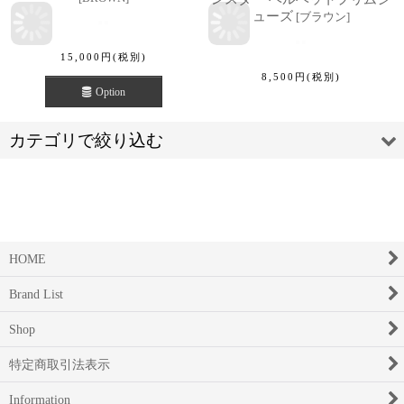
ューズ
[
ブラウン
]
15,000
円
(税別)
8,500
円
(税別)
Option
カテゴリで絞り込む
HOME
SHOES LIKE POTTERY 【シューズライクポタリー】 (全商品)
Brand List
SHOES LIKE POTTERY 【シューズライクポタリー】
Shop
Moon Star
特定商取引法表示
Information