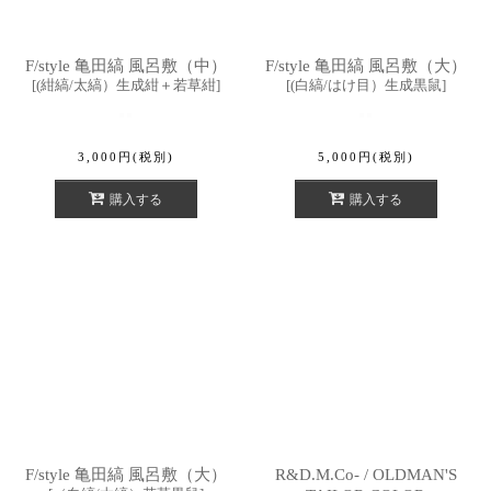
F/style 亀田縞 風呂敷（中）
F/style 亀田縞 風呂敷（大）
[
(紺縞/太縞）生成紺＋若草紺
]
[
(白縞/はけ目）生成黒鼠
]
3,000
円
(税別)
5,000
円
(税別)
購入する
購入する
F/style 亀田縞 風呂敷（大）
R&D.M.Co- / OLDMAN'S