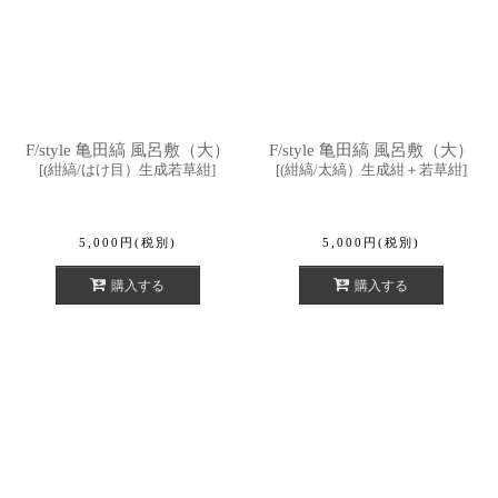
F/style 亀田縞 風呂敷（大）
F/style 亀田縞 風呂敷（大）
[
(紺縞/はけ目）生成若草紺
]
[
(紺縞/太縞）生成紺＋若草紺
]
5,000
円
(税別)
5,000
円
(税別)
購入する
購入する