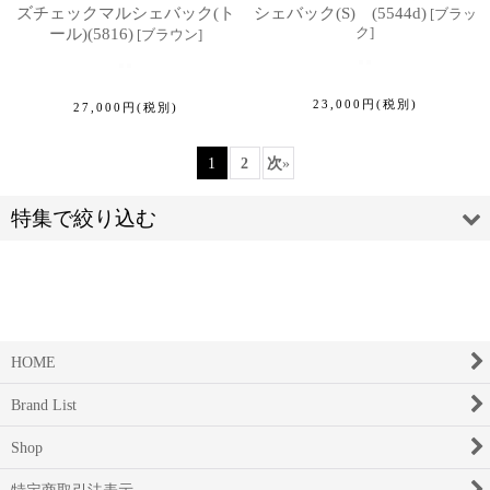
ズチェックマルシェバック(ト
シェバック(S) (5544d)
[
ブラッ
ク
]
ール)(5816)
[
ブラウン
]
23,000
円
(税別)
27,000
円
(税別)
1
2
次
»
特集で絞り込む
HOME
Tシャツ・カットソー
Brand List
ニット・スウェット
Shop
シャツ