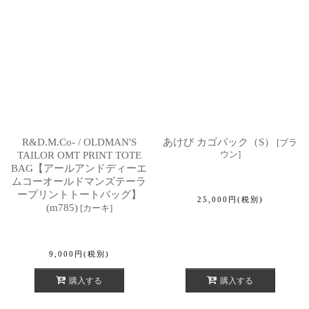
R&D.M.Co- / OLDMAN'S
あけび カゴバック（S）
[
ブラ
ウン
]
TAILOR OMT PRINT TOTE
BAG【アールアンドディーエ
ムコーオールドマンズテーラ
ープリントトートバッグ】
25,000
円
(税別)
(m785)
[
カーキ
]
9,000
円
(税別)
購入する
購入する