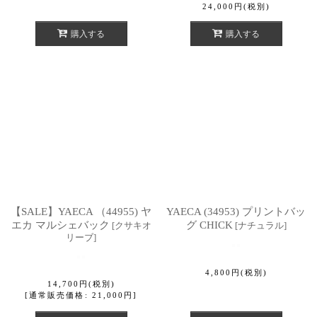
24,000
円
(税別)
購入する
購入する
【SALE】YAECA （44955) ヤ
YAECA (34953) プリントバッ
エカ マルシェバック
グ CHICK
[
クサキオ
[
ナチュラル
]
リーブ
]
4,800
円
(税別)
14,700
円
(税別)
[
通常販売価格
:
21,000
円
]