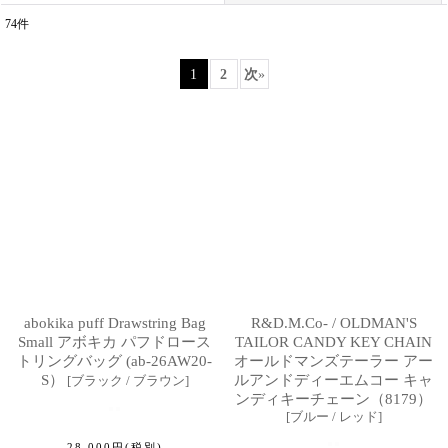
74
件
表示数
:
1
2
次
»
並び順
:
絞り込む
abokika puff Drawstring Bag
R&D.M.Co- / OLDMAN'S
Small アボキカ パフドロース
TAILOR CANDY KEY CHAIN
トリングバッグ (ab-26AW20-
オールドマンズテーラー アー
S）
ルアンドディーエムコー キャ
[
ブラック / ブラウン
]
ンディキーチェーン（8179）
[
ブルー / レッド
]
28,000
円
(税別)