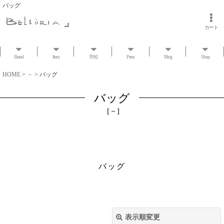
バッグ
カート
Brand
Item
市松
Press
Blog
Shop
HOME
>
－
>
バッグ
バッグ
[
－
]
バッグ
表示順変更
閉じる