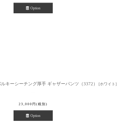
Option
ン バルキーシーチング厚手 ギャザーパンツ（3372）
[
ホワイト
]
23,000
円
(税別)
Option