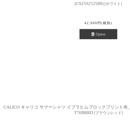
(CS25S252588)
[
ホワイト
]
42,000
円
(税別)
Option
CALICO キャリコ サマーシャツ イブラヒムブロックプリント布_ソロ
T76BRRD
[
ブラウンレッド
]