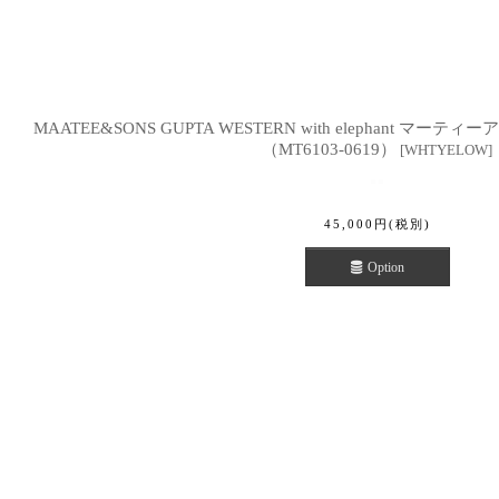
MAATEE&SONS GUPTA WESTERN with elephant 
（MT6103-0619）
[
WHTYELOW
]
45,000
円
(税別)
Option