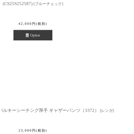
(CS25S252587)
[
ブルーチェック
]
42,000
円
(税別)
Option
ン バルキーシーチング厚手 ギャザーパンツ（3372）
[
レンガ
]
23,000
円
(税別)