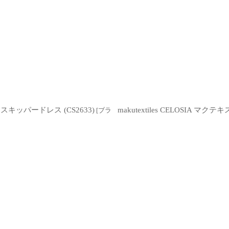
絞り込む
スキッパードレス (CS2633)
makutextiles CELOSI
[
ブラ