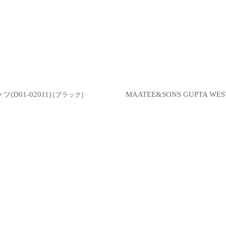
D01-02011)
MAATEE&SONS GUPTA W
[
ブラック
]