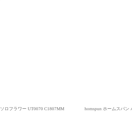
フラワー UT0070 C1807MM
homspun ホームスパ