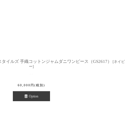
A マクテキスタイルズ 手織コットンジャムダニワンピース（GS2617）
[
ネイビ
ー
]
60,000
円
(税別)
Option