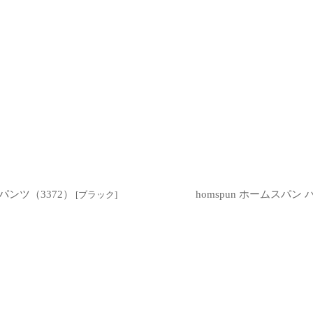
パンツ（3372）
homspun ホームスパ
[
ブラック
]