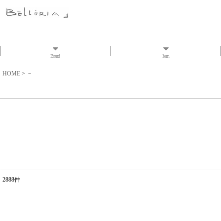
Brand
Item
HOME
>
－
2888
件
表示数
:
並び順
: