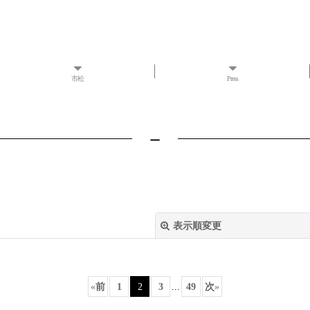
市松
Press
－
表示順変更
«
前
1
2
3
...
49
次
»