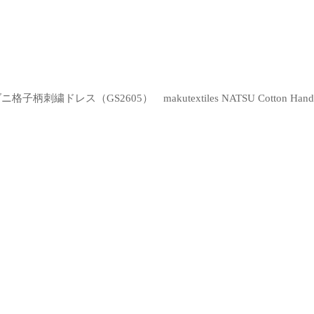
ャムダニ格子柄刺繍ドレス（GS2605）
makutextiles NATSU Co