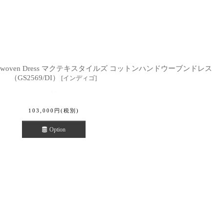
tton Handwoven Dress マクテキスタイルズ コットンハンドウーブンドレス
（GS2569/DI）
[
インディゴ
]
103,000
円
(税別)
Option