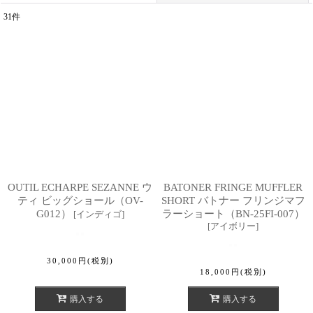
31
件
表示数
:
並び順
:
絞り込む
OUTIL ECHARPE SEZANNE ウ
BATONER FRINGE MUFFLER
ティ ビッグショール（OV-
SHORT バトナー フリンジマフ
G012）
ラーショート（BN-25FI-007）
[
インディゴ
]
[
アイボリー
]
30,000
円
(税別)
18,000
円
(税別)
購入する
購入する