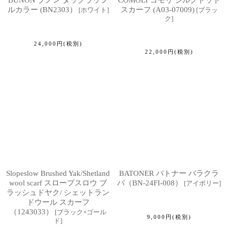
BUNON ブノン タックラッフ
COMOLI コモリ シルクドット
ルカラー (BN2303）
スカーフ (A03-07009)
[
ホワイト
]
[
ブラッ
ク
]
24,000
円
(税別)
22,000
円
(税別)
Slopeslow Brushed Yak/Shetland
BATONER バトナー バラクラ
wool scarf スロープスロウ ブ
バ（BN-24FI-008）
[
アイボリー
]
ラッシュドヤク/ シェットラン
ドウール スカーフ
（1243033）
[
ブラック×ゴール
9,000
円
(税別)
ド
]