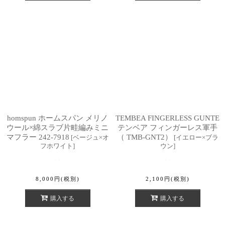
homspun ホームスパン メリノ
TEMBEA FINGERLESS GUNTE
ウール×綿スラブ片畦編みミニ
テンベア フィンガーレス軍手
マフラー 242-7918
（ TMB-GNT2）
[
ベージュ×オ
[
イエロー×ブラ
フホワイト
]
ウン
]
8,000
円
(税別)
2,100
円
(税別)
購入する
購入する