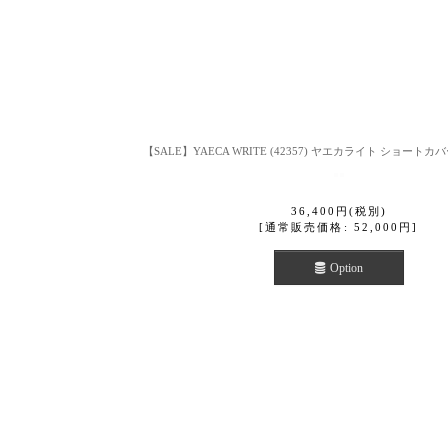
【SALE】YAECA WRITE (42357) ヤエカライト ショート
36,400
円
(税別)
[
通常販売価格
:
52,000
円
]
Option