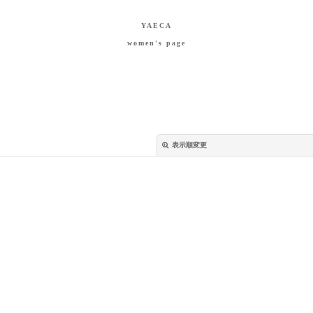
YAECA
women's page
表示順変更
絞り込む