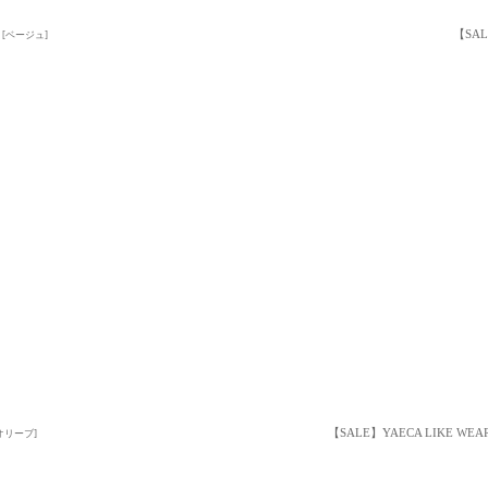
【SAL
[
ベージュ
]
【SALE】YAECA LIKE W
オリーブ
]