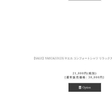
【SALE】YAECA(13123) ヤエカ コンフォートシャツ リラッ
21,000
円
(税別)
[
通常販売価格
:
30,000
円
]
Option