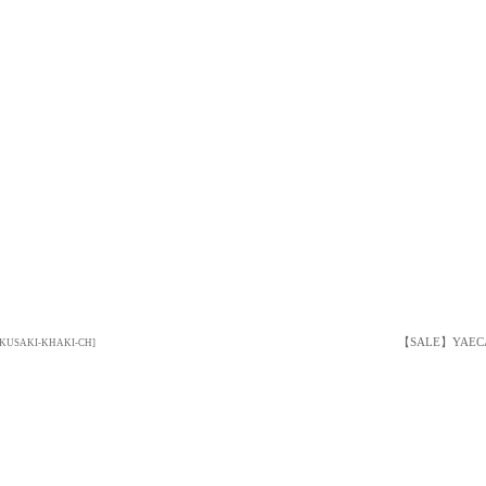
【SALE】YAEC
KUSAKI-KHAKI-CH
]