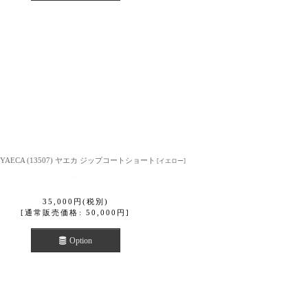
YAECA (13507) ヤエカ ジップコートショート
[
イエロー
]
35,000
円
(税別)
[
通常販売価格
:
50,000
円
]
Option