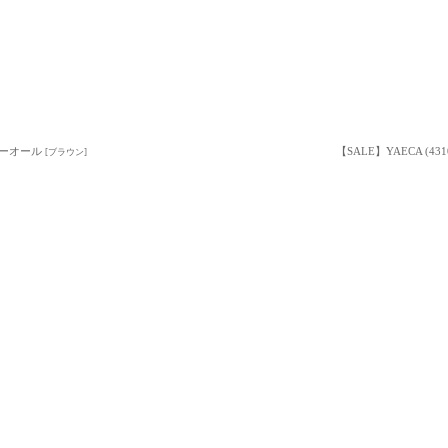
カバーオール
【SALE】YAECA (
[
ブラウン
]