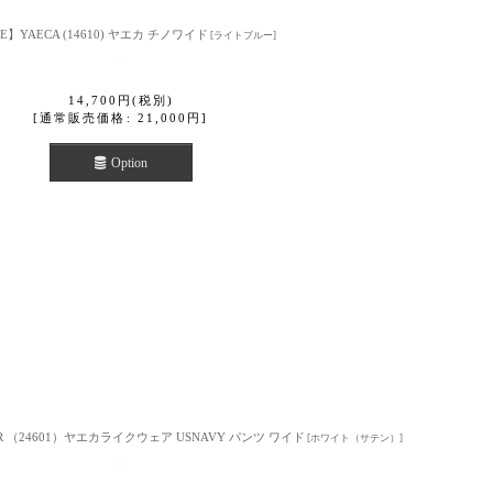
E】YAECA (14610) ヤエカ チノワイド
[
ライトブルー
]
14,700
円
(税別)
[
通常販売価格
:
21,000
円
]
Option
EAR （24601）ヤエカライクウェア USNAVY パンツ ワイド
[
ホワイト（サテン）
]