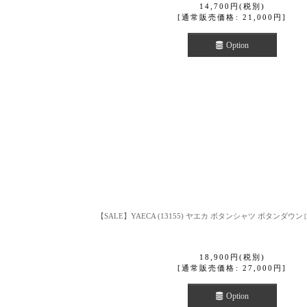
14,700
円
(税別)
[
通常販売価格
:
21,000
円
]
Option
【SALE】YAECA (13155) ヤエカ ボタンシャツ ボタンダウン
[
18,900
円
(税別)
[
通常販売価格
:
27,000
円
]
Option