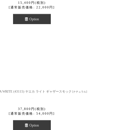
15,400
円
(税別)
[
通常販売価格
:
22,000
円
]
Option
A WRITE (43115) ヤエカ ライト ギャザースモック
[
ナチュラル
]
37,800
円
(税別)
[
通常販売価格
:
54,000
円
]
Option