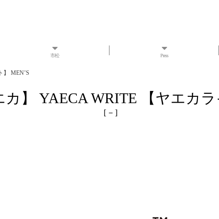
市松
Press
】 MEN’S
エカ】 YAECA WRITE 【ヤエカラ
[
－
]