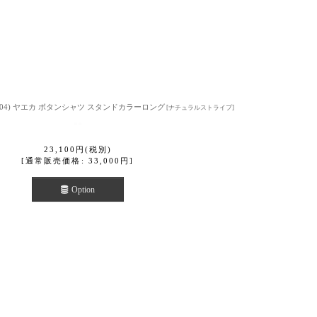
43104) ヤエカ ボタンシャツ スタンドカラーロング
[
ナチュラルストライプ
]
23,100
円
(税別)
[
通常販売価格
:
33,000
円
]
Option