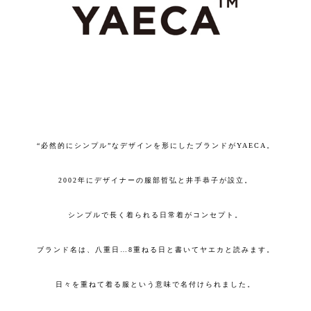
“必然的にシンプル”なデザインを形にしたブランドがYAECA。
2002年にデザイナーの服部哲弘と井手恭子が設立。
シンプルで長く着られる日常着がコンセプト。
ブランド名は、八重日…8重ねる日と書いてヤエカと読みます。
日々を重ねて着る服という意味で名付けられました。