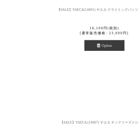
【SALE】YAECA(14601) ヤエカ クライミングパンツ
16,100
円
(税別)
[
通常販売価格
:
23,000
円
]
Option
【SALE】YAECA (14607) ヤエカ チノクリーズド
[