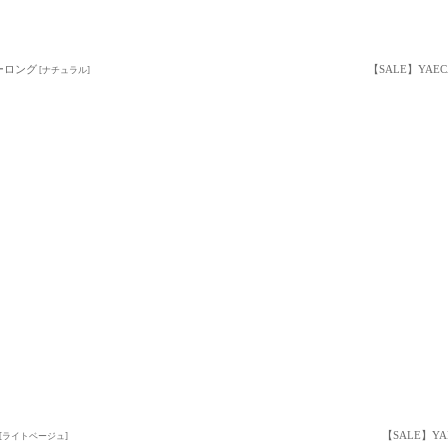
ラーロング
【SALE】YAEC
[
ナチュラル
]
【SALE】YA
[
ライトベージュ
]