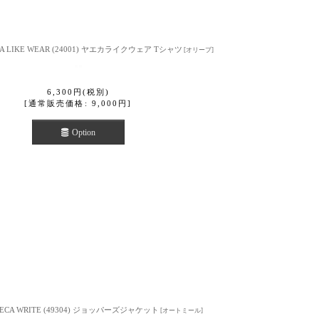
A LIKE WEAR (24001) ヤエカライクウェア Tシャツ
[
オリーブ
]
6,300
円
(税別)
[
通常販売価格
:
9,000
円
]
Option
ECA WRITE (49304) ジョッパーズジャケット
[
オートミール
]