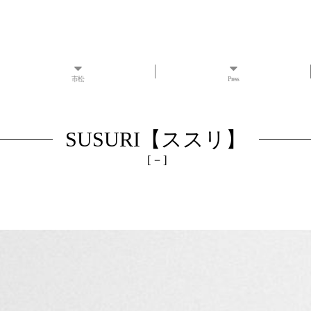
市松
Press
SUSURI【ススリ】
[
－
]