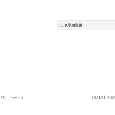
表示順変更
絞り込む
455）
【SALE】SUS
[
ベージュ
]