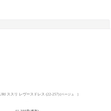
閉じる
URI ススリ レヴースドレス (22-257)
[
ベージュ
]
41,300
円
(税別)