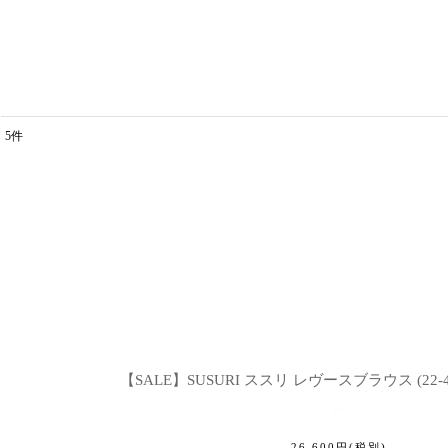
5
件
表示数
:
並び順
:
【SALE】SUSURI ススリ レヴースブラウス (22-
26,600
円
(税別)