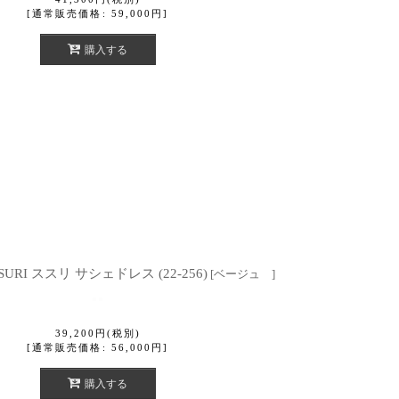
[
通常販売価格
:
59,000
円
]
購入する
SURI ススリ サシェドレス (22-256)
[
ベージュ
]
39,200
円
(税別)
[
通常販売価格
:
56,000
円
]
購入する