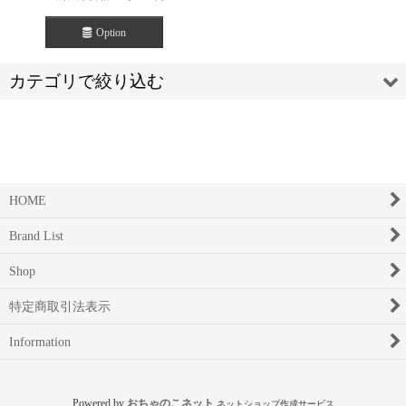
Option
カテゴリで絞り込む
HOME
SALE【セール】 (全商品)
Brand List
YAECA 【ヤエカ】 YAECA WRITE 【ヤエカライト】 MEN’S
Shop
YAECA 【ヤエカ】 YAECA WRITE 【ヤエカライト】 WOMEN'S
特定商取引法表示
Veritecoeur 【ヴェリテクール】
Information
Scye 【サイ】
sus-sous【シュ・ス】
Powered by
おちゃのこネット
ネットショップ作成サービス