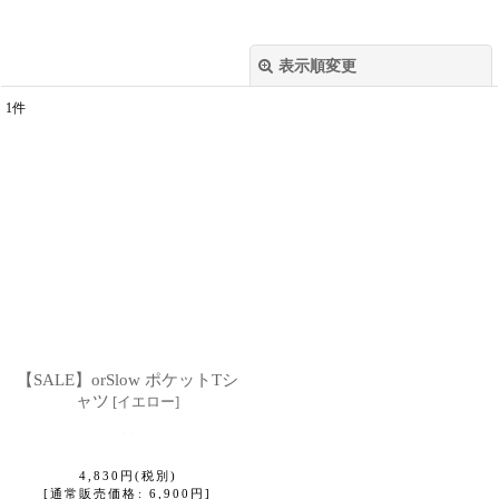
表示順変更
閉じる
1
件
表示数
:
並び順
:
絞り込む
【SALE】orSlow ポケットTシ
ャツ
[
イエロー
]
4,830
円
(税別)
[
通常販売価格
:
6,900
円
]