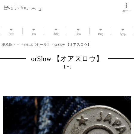
カート
Brand
Item
市松
Press
Blog
Shop
HOME
>
－
>
SALE【セール】
>
orSlow 【オアスロウ】
orSlow 【オアスロウ】
[
－
]