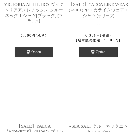
VICTORIA ATHLETICS ヴィク
【SALE】YAECA LIKE WEAR
トリアアスレチックス クルー
(24001) ヤエカライクウェア T
ネックＴシャツ[ブラック]
シャツ
[
ブ
[
オリーブ
]
ラック
]
5,800
円
(税別)
6,300
円
(税別)
[
通常販売価格
:
9,000
円
]
Option
Option
【SALE】YAECA
●SEA SALT クルーネックニッ
【WOMEN'S】 (88007) プリン
ト
[
ネイビー
]