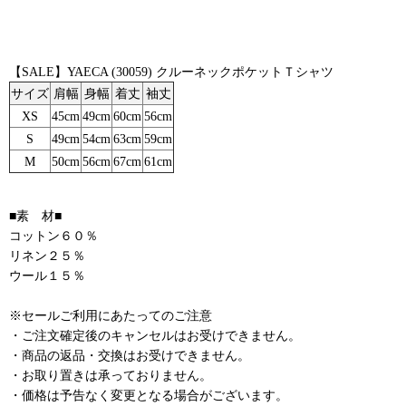
【SALE】YAECA (30059) クルーネックポケットＴシャツ
サイズ
肩幅
身幅
着丈
袖丈
XS
45cm
49cm
60cm
56cm
S
49cm
54cm
63cm
59cm
M
50cm
56cm
67cm
61cm
■素 材■
コットン６０％
リネン２５％
ウール１５％
※セールご利用にあたってのご注意
・ご注文確定後のキャンセルはお受けできません。
・商品の返品・交換はお受けできません。
・お取り置きは承っておりません。
・価格は予告なく変更となる場合がございます。