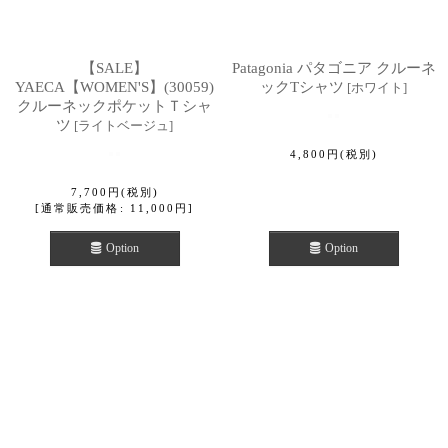
【SALE】
Patagonia パタゴニア クルーネ
YAECA【WOMEN'S】(30059)
ックTシャツ
[
ホワイト
]
クルーネックポケットＴシャ
ツ
[
ライトベージュ
]
4,800
円
(税別)
7,700
円
(税別)
[
通常販売価格
:
11,000
円
]
Option
Option