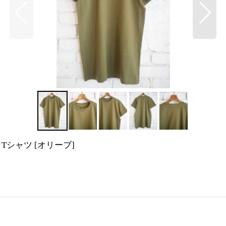
ア Tシャツ
[
オリーブ
]