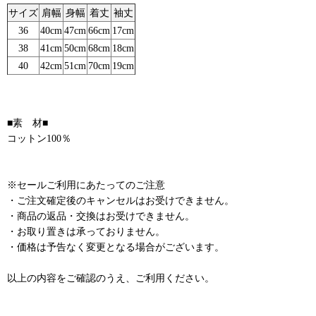
サイズ
肩幅
身幅
着丈
袖丈
36
40cm
47cm
66cm
17cm
38
41cm
50cm
68cm
18cm
40
42cm
51cm
70cm
19cm
■素 材■
コットン100％
※セールご利用にあたってのご注意
・ご注文確定後のキャンセルはお受けできません。
・商品の返品・交換はお受けできません。
・お取り置きは承っておりません。
・価格は予告なく変更となる場合がございます。
以上の内容をご確認のうえ、ご利用ください。