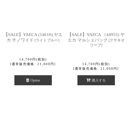
【SALE】YAECA (14610) ヤエ
【SALE】YAECA （44955) ヤ
カ チノワイド
エカ マルシェバック
[
ライトブルー
]
[
クサキオ
リーブ
]
14,700
円
(税別)
[
通常販売価格
:
21,000
円
]
14,700
円
(税別)
[
通常販売価格
:
21,000
円
]
Option
購入する