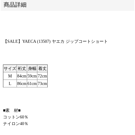
商品詳細
【SALE】YAECA (13507) ヤエカ ジップコートショート
サイズ
裄丈
身幅
着丈
M
84cm
59cm
72cm
L
86cm
61cm
73cm
■素 材■
コットン60％
ナイロン40％