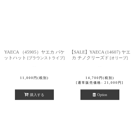
YAECA （45905）ヤエカ バケ
【SALE】YAECA (14607) ヤエ
ットハット
カ チノクリーズド
[
ブラウンストライプ
]
[
オリーブ
]
11,000
円
(税別)
14,700
円
(税別)
[
通常販売価格
:
21,000
円
]
購入する
Option