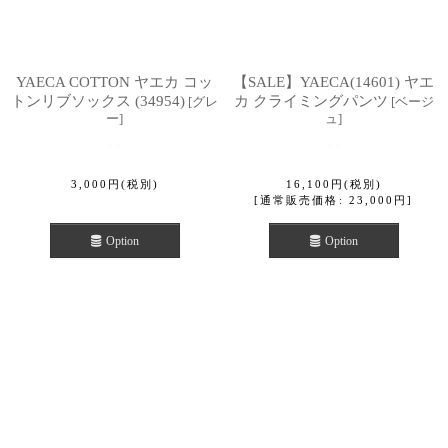
YAECA COTTON ヤエカ コッ
【SALE】YAECA(14601) ヤエ
トンリブソックス (34954)
カ クライミングパンツ
[
グレ
[
ベージ
ー
]
ュ
]
3,000
円
(税別)
16,100
円
(税別)
[
通常販売価格
:
23,000
円
]
Option
Option