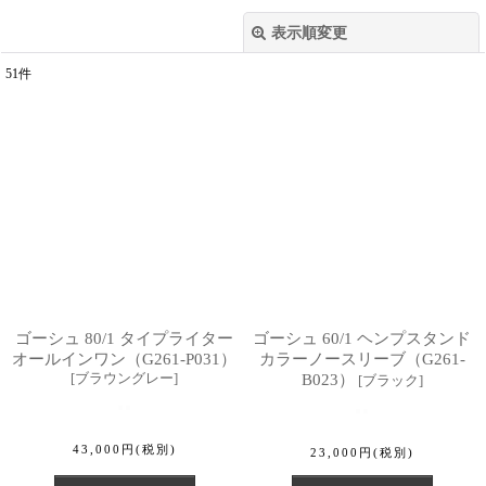
表示順変更
閉じる
51
件
表示数
:
並び順
:
絞り込む
ゴーシュ 80/1 タイプライター
ゴーシュ 60/1 ヘンプスタンド
オールインワン（G261-P031）
カラーノースリーブ（G261-
[
ブラウングレー
]
B023）
[
ブラック
]
43,000
円
(税別)
23,000
円
(税別)