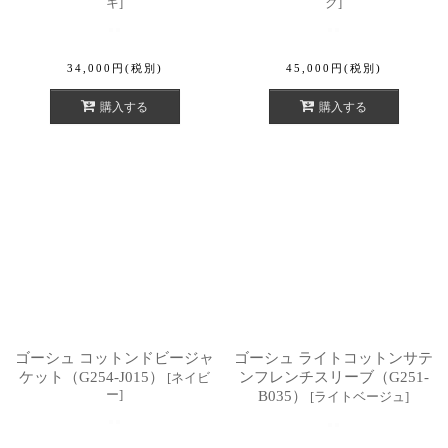
キ
]
ク
]
34,000
円
(税別)
45,000
円
(税別)
購入する
購入する
ゴーシュ コットンドビージャ
ゴーシュ ライトコットンサテ
ケット（G254-J015）
ンフレンチスリーブ（G251-
[
ネイビ
ー
]
B035）
[
ライトベージュ
]