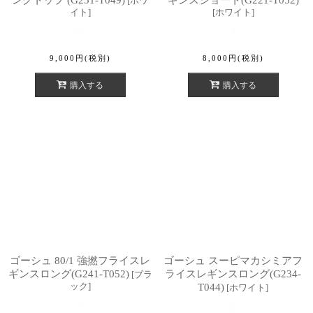
ンクトップ (G251-T049)
ギンスショート(G221-T052)
[
ホワ
イト
]
[
ホワイト
]
9,000
円
(税別)
8,000
円
(税別)
購入する
購入する
ゴーシュ 80/1 強撚フライスレ
ゴーシュ スーピマカシミアフ
ギンスロング(G241-T052)
ライスレギンスロング(G234-
[
ブラ
ック
]
T044)
[
ホワイト
]