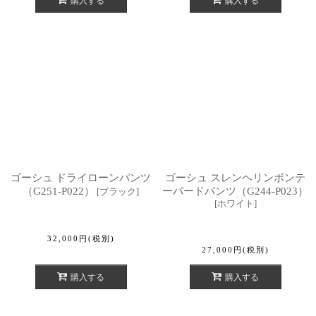
購入する
購入する
ゴーシュ ドライローンパンツ
ゴーシュ スレンヘリンボンテ
（G251-P022）
ーパードパンツ（G244-P023）
[
ブラック
]
[
ホワイト
]
32,000
円
(税別)
27,000
円
(税別)
購入する
購入する