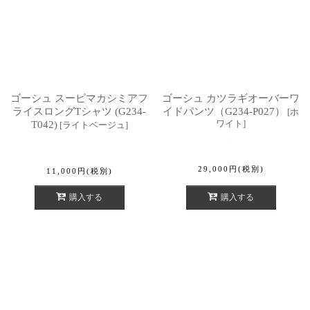
ゴーシュ スーピマカシミアフ
ゴーシュ カツラギオーバーワ
ライスロングTシャツ (G234-
イドパンツ（G234-P027）
[
ホ
ワイト
]
T042)
[
ライトベージュ
]
29,000
円
(税別)
11,000
円
(税別)
購入する
購入する