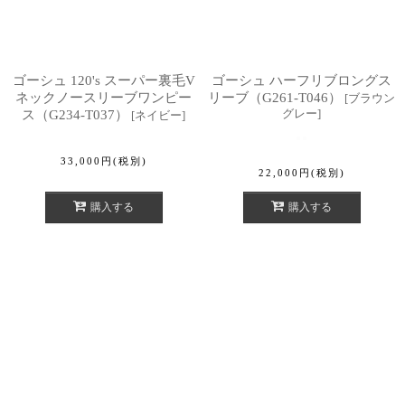
ゴーシュ 120's スーパー裏毛V
ゴーシュ ハーフリブロングス
ネックノースリーブワンピー
リーブ（G261-T046）
[
ブラウン
グレー
]
ス（G234-T037）
[
ネイビー
]
33,000
円
(税別)
22,000
円
(税別)
購入する
購入する