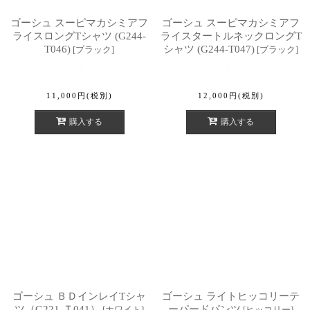
ゴーシュ スーピマカシミアフ
ゴーシュ スーピマカシミアフ
ライスロングTシャツ (G244-
ライスタートルネックロングT
T046)
シャツ (G244-T047)
[
ブラック
]
[
ブラック
]
11,000
円
(税別)
12,000
円
(税別)
購入する
購入する
ゴーシュ ＢＤインレイTシャ
ゴーシュ ライトヒッコリーテ
ツ（G221-Ｔ041）
ーパードパンツ
[
ホワイト
]
[
ヒッコリー
]