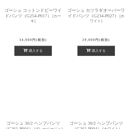
ゴーシュ コットンドビーワイ
ゴーシュ カツラギオーバーワ
ドパンツ（G254-P017）
イドパンツ（G234-P027）
[
カー
[
ホ
キ
]
ワイト
]
34,000
円
(税別)
29,000
円
(税別)
購入する
購入する
ゴーシュ 30/2 ヘンプパンツ
ゴーシュ 30/2 ヘンプパンツ
（G261-P004）
（G261-P004）
[
グレーベージュ
]
[
ホワイト
]