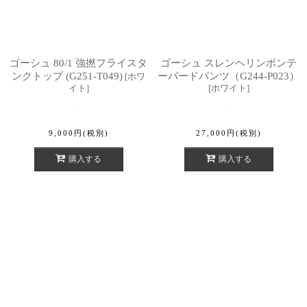
ゴーシュ 80/1 強撚フライスタ
ゴーシュ スレンヘリンボンテ
ンクトップ (G251-T049)
ーパードパンツ（G244-P023）
[
ホワ
イト
]
[
ホワイト
]
9,000
円
(税別)
27,000
円
(税別)
購入する
購入する