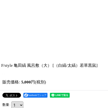
F/style 亀田縞 風呂敷（大）
[
（白縞/太縞）若草黒鼠
]
販売価格
:
5,000
円
(税別)
Facebookでシェア
数量
: