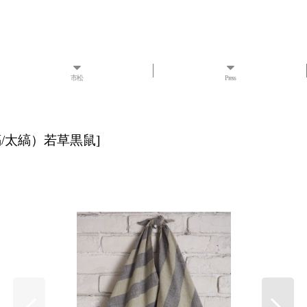
市松
Press
/太縞）若草黒鼠
]