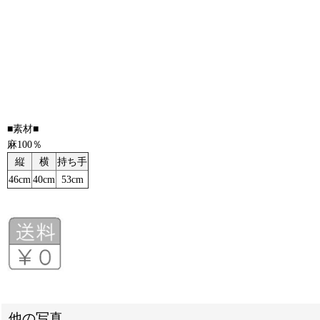
■素材■
麻100％
縦
横
持ち手
46cm
40cm
53cm
他の写真