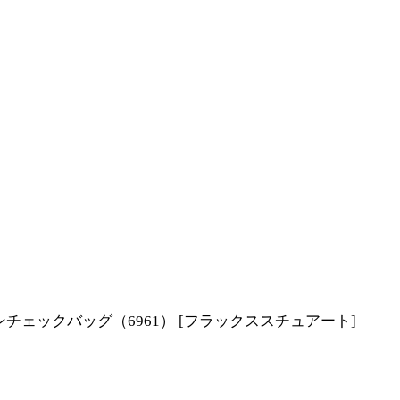
ータンチェックバッグ（6961）
[
フラックススチュアート
]