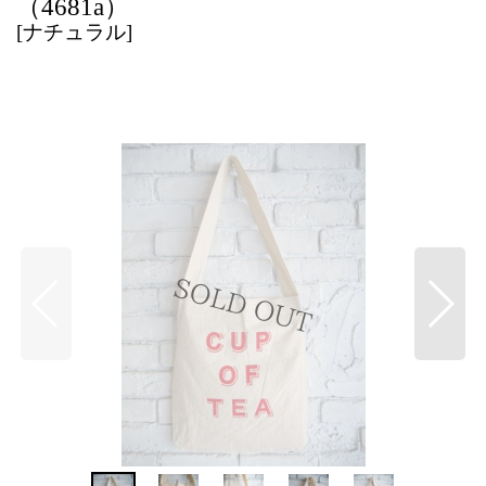
（4681a）
[
ナチュラル
]