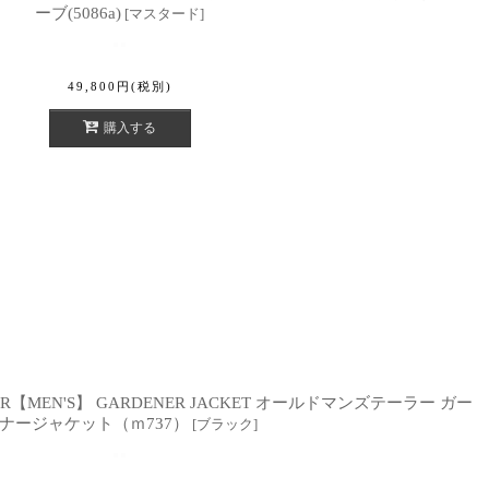
ーブ(5086a)
[
マスタード
]
49,800
円
(税別)
購入する
TAILOR【MEN'S】 GARDENER JACKET オールドマンズテーラー ガー
ナージャケット（ｍ737）
[
ブラック
]