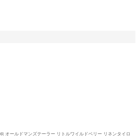
'S TAILOR オールドマンズテーラー リトルワイルドベリー リネンタイロ