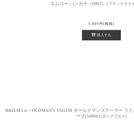
エムコー ハンカチ（6963）
[
フラックスス
3,000
円
(税別)
購入する
R&D.M.Co- / OLDMAN'S TAILOR オールドマンズテーラ
ーブ(5086b)
[
ダークブルー
]