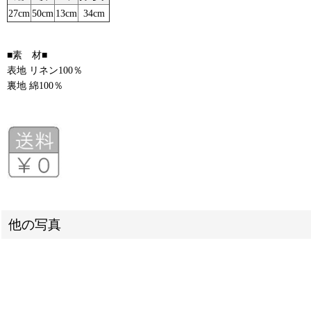
27cm
50cm
13cm
34cm
■素 材■
表地 リネン100％
裏地 綿100％
他の写真