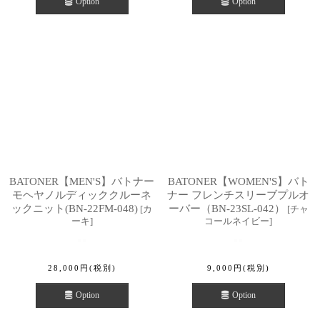
Option
Option
BATONER【MEN'S】バトナー
BATONER【WOMEN'S】バト
モヘヤノルディッククルーネ
ナー フレンチスリーブプルオ
ックニット(BN-22FM-048)
ーバー（BN-23SL-042）
[
カ
[
チャ
ーキ
]
コールネイビー
]
28,000
円
(税別)
9,000
円
(税別)
Option
Option