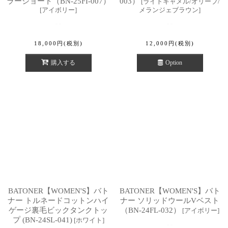
ラーショート（BN-25FI-007）
003）
[
ライトキャメル/オリーブ/
[
アイボリー
]
メランジェブラウン
]
18,000
円
(税別)
12,000
円
(税別)
購入する
Option
BATONER【WOMEN'S】バト
BATONER【WOMEN'S】バト
ナー トルネードコットンハイ
ナー ソリッドウールVベスト
ゲージ裏毛ビックタンクトッ
（BN-24FL-032）
[
アイボリー
]
プ (BN-24SL-041)
[
ホワイト
]