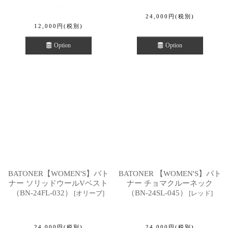
24,000
円
(税別)
12,000
円
(税別)
Option
Option
BATONER【WOMEN'S】バト
BATONER 【WOMEN'S】バト
ナー ソリッドウールVベスト
ナー チョマクルーネック
（BN-24FL-032）
（BN-24SL-045）
[
オリーブ
]
[
レッド
]
24,000
円
(税別)
24,000
円
(税別)