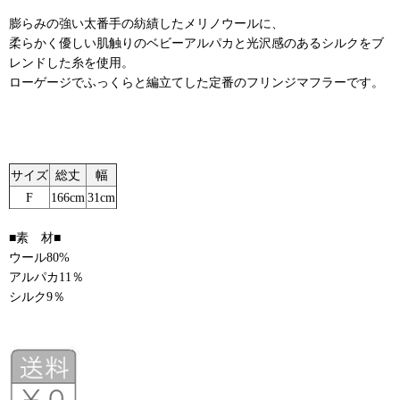
膨らみの強い太番手の紡績したメリノウールに、
柔らかく優しい肌触りのベビーアルパカと光沢感のあるシルクをブ
レンドした糸を使用。
ローゲージでふっくらと編立てした定番のフリンジマフラーです。
サイズ
総丈
幅
F
166cm
31cm
■素 材■
ウール80%
アルパカ11％
シルク9％